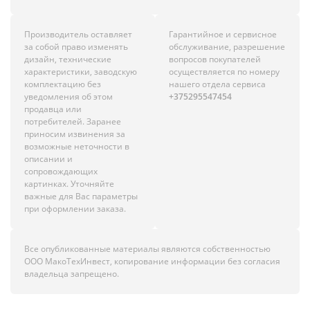
Производитель оставляет
Гарантийное и сервисное
за собой право изменять
обслуживание, разрешение
дизайн, технические
вопросов покупателей
характеристики, заводскую
осуществляется по номеру
комплектацию без
нашего отдела сервиса
уведомления об этом
+375295547454
продавца или
потребителей. Заранее
приносим извинения за
возможные неточности в
описании и
сопровождающих
картинках. Уточняйте
важные для Вас параметры
при оформлении заказа.
Все опубликованные материалы являются собственностью
ООО МакоТехИнвест, копирование информации без согласия
владельца запрещено.