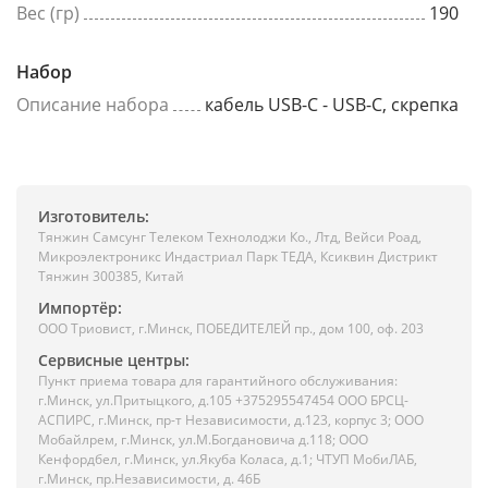
Вес (гр)
190
Набор
Описание набора
кабель USB-C - USB-C, скрепка
Изготовитель:
Тянжин Самсунг Телеком Технолоджи Ко., Лтд, Вейси Роад,
Микроэлектроникс Индастриал Парк ТЕДА, Ксиквин Дистрикт
Тянжин 300385, Китай
Импортёр:
ООО Триовист, г.Минск, ПОБЕДИТЕЛЕЙ пр., дом 100, оф. 203
Сервисные центры:
Пункт приема товара для гарантийного обслуживания:
г.Минск, ул.Притыцкого, д.105 +375295547454 ООО БРСЦ-
АСПИРС, г.Минск, пр-т Независимости, д.123, корпус 3; ООО
Мобайлрем, г.Минск, ул.М.Богдановича д.118; ООО
Кенфордбел, г.Минск, ул.Якуба Коласа, д.1; ЧТУП МобиЛАБ,
г.Минск, пр.Независимости, д. 46Б