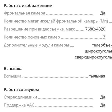
Работа с изображением
Фронтальная камера
Да
Количество мегапикселей фронтальной камеры (Мп)
Разрешение при видеосъемке, макс
7680x4320
Количество основных камер
3
Дополнительные модули камеры
телеобъек
широкоуголь
сверхширокоугол
Вспышка
Вспышка
тыльная
Работа со звуком
Стереодинамики
Да
Поддержка AAC
Да