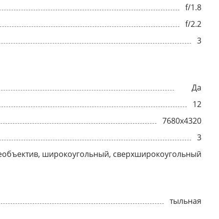
f/1.8
f/2.2
3
Да
12
7680x4320
3
еобъектив, широкоугольный, сверхширокоугольный
тыльная