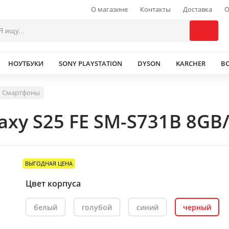
О магазине
Контакты
Доставка
О
НОУТБУКИ
SONY PLAYSTATION
DYSON
KARCHER
В
Смартфоны
xy S25 FE SM-S731B 8GB
ВЫГОДНАЯ ЦЕНА
Цвет корпуса
белый
голубой
синий
черный