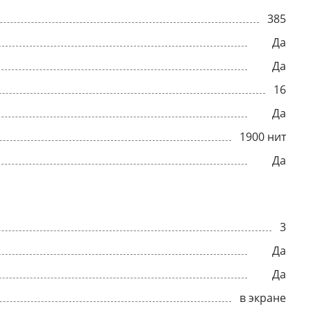
385
Да
Да
16
Да
1900 нит
Да
3
Да
Да
в экране