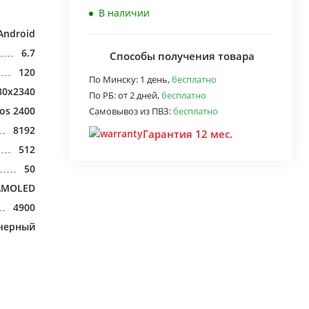
В наличии
Android
6.7
Способы получения товара
120
По Минску:
1 день,
бесплатно
80x2340
По РБ:
от 2 дней,
бесплатно
os 2400
Самовывоз из ПВЗ:
бесплатно
8192
Гарантия 12 мес.
512
50
AMOLED
4900
черный