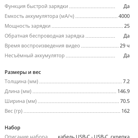
Функция быстрой зарядки
Да
Емкость аккумулятора (мА/ч)
4000
Мощность зарядки
25
Обратная беспроводная зарядка
Да
Время воспроизведения видео
29 ч
Несъёмный аккумулятор
Да
Размеры и вес
Толщина (мм)
7.2
Длина (мм)
146.9
Ширина (мм)
70.5
Вес (гр)
162
Набор
Описание набора
кабель USB-C - USB-C, скрепка