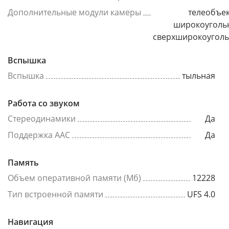
Дополнительные модули камеры
телеобъек
широкоуголь
сверхширокоугол
Вспышка
Вспышка
тыльная
Работа со звуком
Стереодинамики
Да
Поддержка AAC
Да
Память
Объем оперативной памяти (Мб)
12228
Тип встроенной памяти
UFS 4.0
Навигация