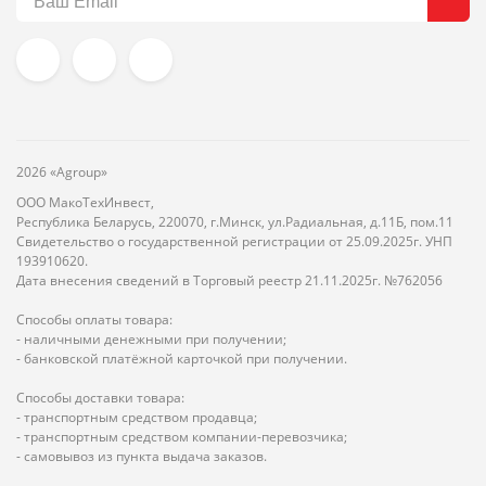
2026 «Agroup»
ООО МакоТехИнвест,
Республика Беларусь, 220070, г.Минск, ул.Радиальная, д.11Б, пом.11
Свидетельство о государственной регистрации от 25.09.2025г. УНП
193910620.
Дата внесения сведений в Торговый реестр 21.11.2025г. №762056
Способы оплаты товара:
- наличными денежными при получении;
- банковской платёжной карточкой при получении.
Способы доставки товара:
- транспортным средством продавца;
- транспортным средством компании-перевозчика;
- самовывоз из пункта выдача заказов.