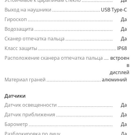
Устойчивое к царапинам стекло
Да
Выход на наушники
USB Type-C
Гироскоп
Да
Водозащита
Да
Сканер отпечатка пальца
Да
Класс защиты
IP68
Расположение сканера отпечатка пальца
встроен
в
дисплей
Материал граней
алюминий
Датчики
Датчик освещенности
Да
Датчик приближения
Да
Барометр
Да
Разблокировка по лицу
Да