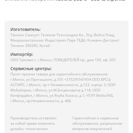
Изготовитель:
Тянжин Самсунг Телеком Технолоджи Ко., Лтд, Вейси Роад,
Микроэлектроникс Индастриал Парк ТЕДА, Ксиквин Дистрикт
Тянжин 300385, Китай
Импортёр:
ООО Триовист, г.Минск, ПОБЕДИТЕЛЕЙ пр., дом 100, оф. 203
Сервисные центры:
Пункт приема товара для гарантийного обслуживания:
г.Минск, ул.Притыцкого, д.105 +375295547454 ООО БРСЦ-
АСПИРС, г.Минск, пр-т Независимости, д.123, корпус 3; ООО
Мобайлрем, г.Минск, ул.М.Богдановича д.118; ООО
Кенфордбел, г.Минск, ул.Якуба Коласа, д.1; ЧТУП МобиЛАБ,
г.Минск, пр.Независимости, д. 46Б
Производитель оставляет
Гарантийное и сервисное
за собой право изменять
обслуживание, разрешение
дизайн, технические
вопросов покупателей