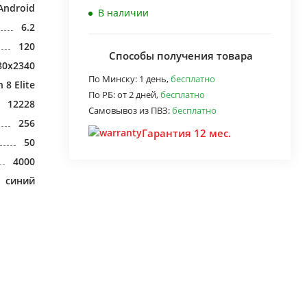
Android
В наличии
6.2
120
Способы получения товара
80x2340
По Минску:
1 день,
бесплатно
8 Elite
По РБ:
от 2 дней,
бесплатно
12228
Самовывоз из ПВЗ:
бесплатно
256
Гарантия 12 мес.
50
4000
синий