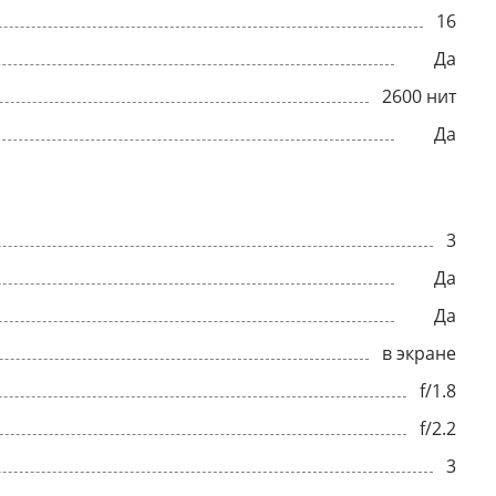
16
Да
2600 нит
Да
3
Да
Да
в экране
f/1.8
f/2.2
3