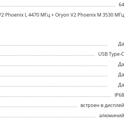
64
V2 Phoenix L 4470 МГц + Oryon V2 Phoenix M 3530 МГц
Да
USB Type-C
Да
Да
Да
IP68
встроен в дисплей
алюминий