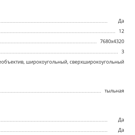
Да
12
7680x4320
3
еобъектив, широкоугольный, сверхширокоугольный
тыльная
Да
Да