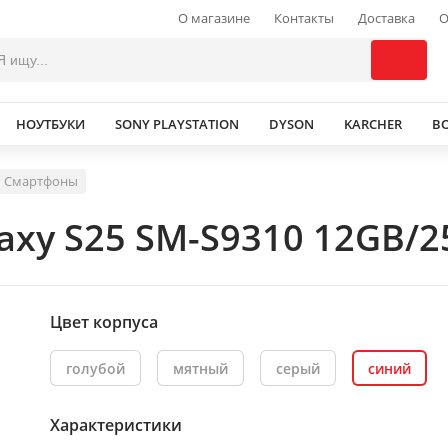
О магазине
Контакты
Доставка
О
НОУТБУКИ
SONY PLAYSTATION
DYSON
KARCHER
В
Смартфоны
xy S25 SM-S9310 12GB/2
Цвет корпуса
голубой
мятный
серый
синий
Характеристики