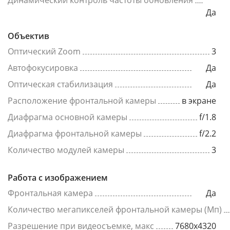
Динамический контроль частоты обновления
Да
Объектив
Оптический Zoom
3
Автофокусировка
Да
Оптическая стабилизация
Да
Расположение фронтальной камеры
в экране
Диафрагма основной камеры
f/1.8
Диафрагма фронтальной камеры
f/2.2
Количество модулей камеры
3
Работа с изображением
Фронтальная камера
Да
Количество мегапикселей фронтальной камеры (Мп)
Разрешение при видеосъемке, макс
7680x4320