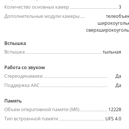
Количество основных камер
3
Дополнительные модули камеры
телеобъек
широкоуголь
сверхширокоугол
Вспышка
Вспышка
тыльная
Работа со звуком
Стереодинамики
Да
Поддержка AAC
Да
Память
Объем оперативной памяти (Мб)
12228
Тип встроенной памяти
UFS 4.0