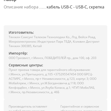
Описание набора
кабель USB-C - USB-C, скрепка
Изготовитель:
Тянжин Самсунг Телеком Технолоджи Ко., Лтд, Вейси Роад,
Микроэлектроникс Индастриал Парк ТЕДА, Ксиквин Дистрикт
Тянжин 300385, Китай
Импортёр:
ООО Триовист, г.Минск, ПОБЕДИТЕЛЕЙ пр., дом 100, оф. 203
Сервисные центры:
Пункт приема товара для гарантийного обслуживания:
г.Минск, ул.Притыцкого, д.105 +375295547454 ООО БРСЦ-
АСПИРС, г.Минск, пр-т Независимости, д.123, корпус 3; ООО
Мобайлрем, г.Минск, ул.М.Богдановича д.118; ООО
Кенфордбел, г.Минск, ул.Якуба Коласа, д.1; ЧТУП МобиЛАБ,
г.Минск, пр.Независимости, д. 46Б
Производитель оставляет
Гарантийное и сервисное
за собой право изменять
обслуживание, разрешение