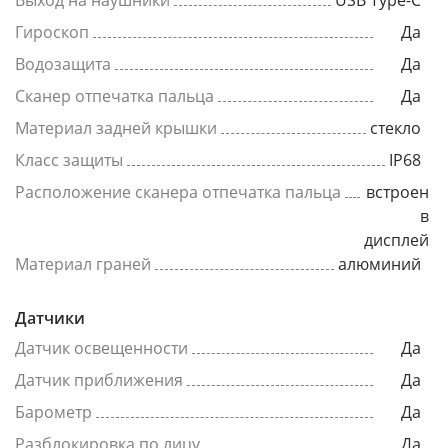
Выход на наушники
USB Type-C
Гироскоп
Да
Водозащита
Да
Сканер отпечатка пальца
Да
Материал задней крышки
стекло
Класс защиты
IP68
Расположение сканера отпечатка пальца
встроен
в
дисплей
Материал граней
алюминий
Датчики
Датчик освещенности
Да
Датчик приближения
Да
Барометр
Да
Разблокировка по лицу
Да