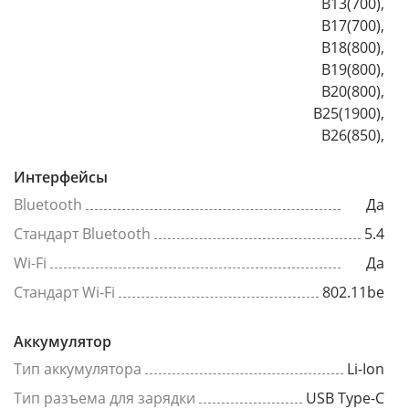
B13(700),
B17(700),
B18(800),
B19(800),
B20(800),
B25(1900),
B26(850),
Интерфейсы
Bluetooth
Да
Стандарт Bluetooth
5.4
Wi-Fi
Да
Стандарт Wi-Fi
802.11be
Аккумулятор
Тип аккумулятора
Li-Ion
Тип разъема для зарядки
USB Type-C