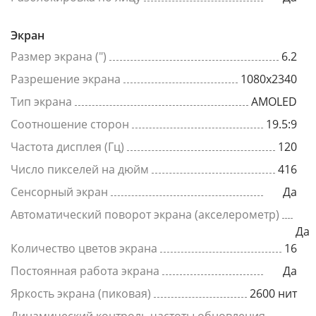
Экран
Размер экрана (")
6.2
Разрешение экрана
1080x2340
Тип экрана
AMOLED
Соотношение сторон
19.5:9
Частота дисплея (Гц)
120
Число пикселей на дюйм
416
Сенсорный экран
Да
Автоматический поворот экрана (акселерометр)
Да
Количество цветов экрана
16
Постоянная работа экрана
Да
Яркость экрана (пиковая)
2600 нит