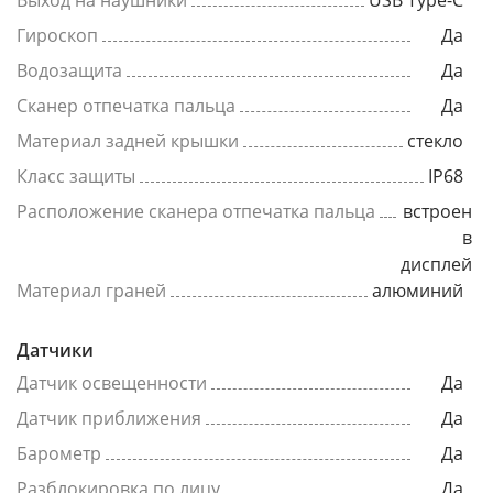
Выход на наушники
USB Type-C
Гироскоп
Да
Водозащита
Да
Сканер отпечатка пальца
Да
Материал задней крышки
стекло
Класс защиты
IP68
Расположение сканера отпечатка пальца
встроен
в
дисплей
Материал граней
алюминий
Датчики
Датчик освещенности
Да
Датчик приближения
Да
Барометр
Да
Разблокировка по лицу
Да