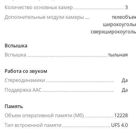
Количество основных камер
3
Дополнительные модули камеры
телеобъек
широкоуголь
сверхширокоугол
Вспышка
Вспышка
тыльная
Работа со звуком
Стереодинамики
Да
Поддержка AAC
Да
Память
Объем оперативной памяти (Мб)
12228
Тип встроенной памяти
UFS 4.0