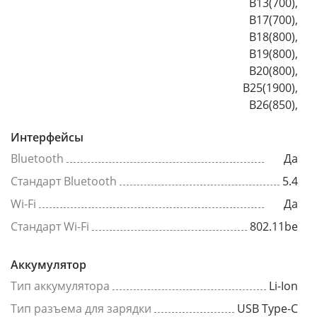
B13(700),
B17(700),
B18(800),
B19(800),
B20(800),
B25(1900),
B26(850),
Интерфейсы
Bluetooth
Да
Стандарт Bluetooth
5.4
Wi-Fi
Да
Стандарт Wi-Fi
802.11be
Аккумулятор
Тип аккумулятора
Li-Ion
Тип разъема для зарядки
USB Type-C