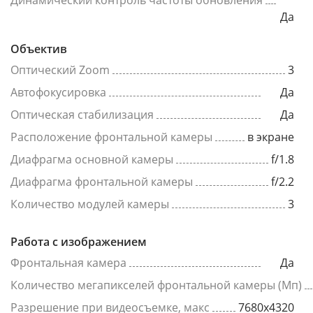
Динамический контроль частоты обновления
Да
Объектив
Оптический Zoom
3
Автофокусировка
Да
Оптическая стабилизация
Да
Расположение фронтальной камеры
в экране
Диафрагма основной камеры
f/1.8
Диафрагма фронтальной камеры
f/2.2
Количество модулей камеры
3
Работа с изображением
Фронтальная камера
Да
Количество мегапикселей фронтальной камеры (Мп)
Разрешение при видеосъемке, макс
7680x4320