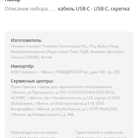
Описание набора
кабель USB-C - USB-C, скрепка
Изготовитель:
Тянжин Самсунг Телеком Технолоджи Ко., Лтд, Вейси Роад,
Микроэлектроникс Индастриал Парк ТЕДА, Ксиквин Дистрикт
Тянжин 300385, Китай
Импортёр:
ООО Триовист, г.Минск, ПОБЕДИТЕЛЕЙ пр., дом 100, оф. 203
Сервисные центры:
Пункт приема товара для гарантийного обслуживания:
г.Минск, ул.Притыцкого, д.105 +375295547454 ООО БРСЦ-
АСПИРС, г.Минск, пр-т Независимости, д.123, корпус 3; ООО
Мобайлрем, г.Минск, ул.М.Богдановича д.118; ООО
Кенфордбел, г.Минск, ул.Якуба Коласа, д.1; ЧТУП МобиЛАБ,
г.Минск, пр.Независимости, д. 46Б
Производитель оставляет
Гарантийное и сервисное
за собой право изменять
обслуживание, разрешение