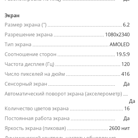
Экран
Размер экрана (")
6.2
Разрешение экрана
1080x2340
Тип экрана
AMOLED
Соотношение сторон
19.5:9
Частота дисплея (Гц)
120
Число пикселей на дюйм
416
Сенсорный экран
Да
Автоматический поворот экрана (акселерометр)
Да
Количество цветов экрана
16
Постоянная работа экрана
Да
Яркость экрана (пиковая)
2600 нит