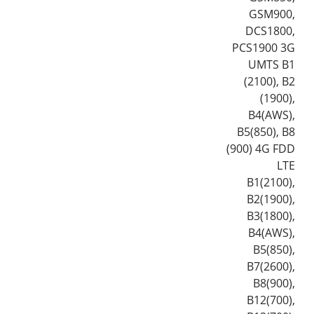
GSM900,
DCS1800,
PCS1900 3G
UMTS B1
(2100), B2
(1900),
B4(AWS),
B5(850), B8
(900) 4G FDD
LTE
B1(2100),
B2(1900),
B3(1800),
B4(AWS),
B5(850),
B7(2600),
B8(900),
B12(700),