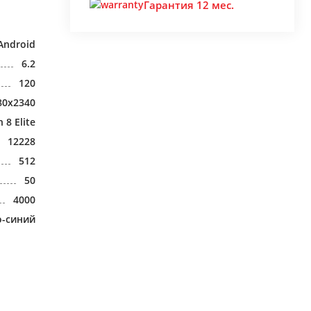
Гарантия 12 мес.
Android
6.2
120
80x2340
8 Elite
12228
512
50
4000
о-синий