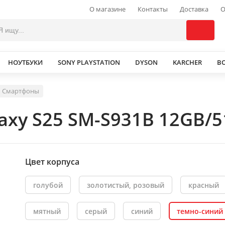
О магазине
Контакты
Доставка
О
НОУТБУКИ
SONY PLAYSTATION
DYSON
KARCHER
В
Смартфоны
xy S25 SM-S931B 12GB/5
Цвет корпуса
голубой
золотистый, розовый
красный
мятный
серый
синий
темно-синий