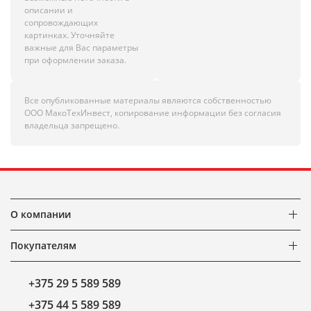
описании и
сопровождающих
картинках. Уточняйте
важные для Вас параметры
при оформлении заказа.
Все опубликованные материалы являются собственностью
ООО МакоТехИнвест, копирование информации без согласия
владельца запрещено.
О компании
Покупателям
+375 29 5 589 589
+375 44 5 589 589