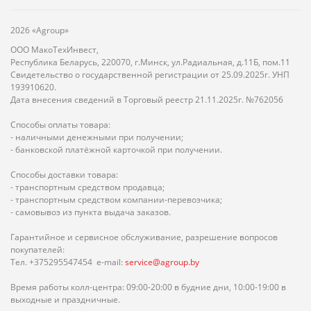
2026 «Agroup»
ООО МакоТехИнвест,
Республика Беларусь, 220070, г.Минск, ул.Радиальная, д.11Б, пом.11
Свидетельство о государственной регистрации от 25.09.2025г. УНП
193910620.
Дата внесения сведений в Торговый реестр 21.11.2025г. №762056
Способы оплаты товара:
- наличными денежными при получении;
- банковской платёжной карточкой при получении.
Способы доставки товара:
- транспортным средством продавца;
- транспортным средством компании-перевозчика;
- самовывоз из пункта выдача заказов.
Гарантийное и сервисное обслуживание, разрешение вопросов
покупателей:
Тел. +375295547454 e-mail:
service@agroup.by
Время работы колл-центра: 09:00-20:00 в будние дни, 10:00-19:00 в
выходные и праздничные.