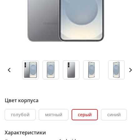
Цвет корпуса
голубой
мятный
серый
синий
Характеристики