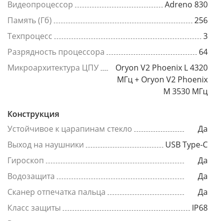
Видеопроцессор
Adreno 830
Память (Гб)
256
Техпроцесс
3
Разрядность процессора
64
Микроархитектура ЦПУ
Oryon V2 Phoenix L 4320
МГц + Oryon V2 Phoenix
M 3530 МГц
Конструкция
Устойчивое к царапинам стекло
Да
Выход на наушники
USB Type-C
Гироскоп
Да
Водозащита
Да
Сканер отпечатка пальца
Да
Класс защиты
IP68