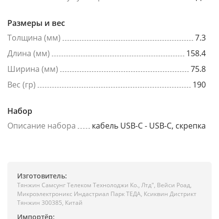
Размеры и вес
Толщина (мм)
7.3
Длина (мм)
158.4
Ширина (мм)
75.8
Вес (гр)
190
Набор
Описание набора
кабель USB-C - USB-C, скрепка
Изготовитель:
Тянжин Самсунг Телеком Технолоджи Ко., Лтд", Вейси Роад,
Микроэлектроникс Индастриал Парк ТЕДА, Ксиквин Дистрикт
Тянжин 300385, Китай
Импортёр: