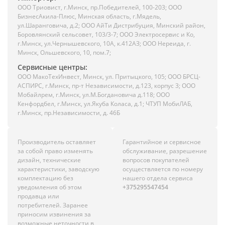
ООО Триовист, г.Минск, пр.Победителей, 100-203; ООО
БизнесАкила-Плюс, Минская область, г.Мядель,
ул.Шаранговича, д.2; ООО АйТи Дистрибуция, Минский район,
Боровлянский сельсовет, 103/3-7; ООО Электросервис и Ко,
г.Минск, ул.Чернышевского, 10А, к.412АЗ; ООО Нереида, г.
Минск, Ольшевского, 10, пом.7;
Сервисные центры:
ООО МакоТехИнвест, Минск, ул. Притыцкого, 105; ООО БРСЦ-
АСПИРС, г.Минск, пр-т Независимости, д.123, корпус 3; ООО
Мобайлрем, г.Минск, ул.М.Богдановича д.118; ООО
Кенфордбел, г.Минск, ул.Якуба Коласа, д.1; ЧТУП МобиЛАБ,
г.Минск, пр.Независимости, д. 46Б
Производитель оставляет
Гарантийное и сервисное
за собой право изменять
обслуживание, разрешение
дизайн, технические
вопросов покупателей
характеристики, заводскую
осуществляется по номеру
комплектацию без
нашего отдела сервиса
уведомления об этом
+375295547454
продавца или
потребителей. Заранее
приносим извинения за
возможные неточности в