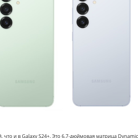
ей, что и в Galaxy S24+. Это 6,7-дюймовая матрица Dyna