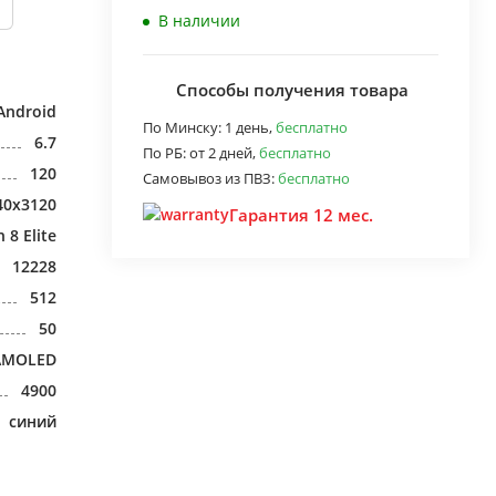
В наличии
Способы получения товара
Android
По Минску:
1 день,
бесплатно
6.7
По РБ:
от 2 дней,
бесплатно
120
Самовывоз из ПВЗ:
бесплатно
40x3120
Гарантия 12 мес.
8 Elite
12228
512
50
AMOLED
4900
синий