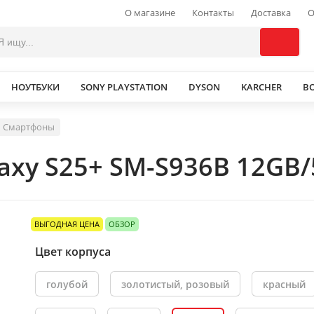
О магазине
Контакты
Доставка
О
НОУТБУКИ
SONY PLAYSTATION
DYSON
KARCHER
В
Смартфоны
xy S25+ SM-S936B 12GB/
ВЫГОДНАЯ ЦЕНА
ОБЗОР
Цвет корпуса
голубой
золотистый, розовый
красный