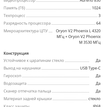
Видеопроцессор
Adreno 830
Память (Гб)
1024
Техпроцесс
3
Разрядность процессора
64
Микроархитектура ЦПУ
Oryon V2 Phoenix L 4320
МГц + Oryon V2 Phoenix
M 3530 МГц
Конструкция
Устойчивое к царапинам стекло
Да
Выход на наушники
USB Type-C
Гироскоп
Да
Водозащита
Да
Сканер отпечатка пальца
Да
Материал задней крышки
стекло
Класс защиты
IP68