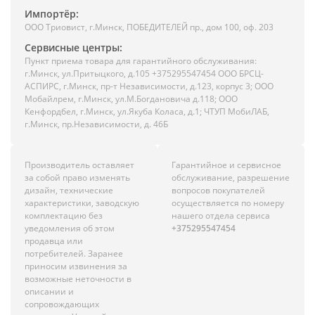
Импортёр:
ООО Триовист, г.Минск, ПОБЕДИТЕЛЕЙ пр., дом 100, оф. 203
Сервисные центры:
Пункт приема товара для гарантийного обслуживания:
г.Минск, ул.Притыцкого, д.105 +375295547454 ООО БРСЦ-
АСПИРС, г.Минск, пр-т Независимости, д.123, корпус 3; ООО
Мобайлрем, г.Минск, ул.М.Богдановича д.118; ООО
Кенфордбел, г.Минск, ул.Якуба Коласа, д.1; ЧТУП МобиЛАБ,
г.Минск, пр.Независимости, д. 46Б
Производитель оставляет
Гарантийное и сервисное
за собой право изменять
обслуживание, разрешение
дизайн, технические
вопросов покупателей
характеристики, заводскую
осуществляется по номеру
комплектацию без
нашего отдела сервиса
уведомления об этом
+375295547454
продавца или
потребителей. Заранее
приносим извинения за
возможные неточности в
описании и
сопровождающих