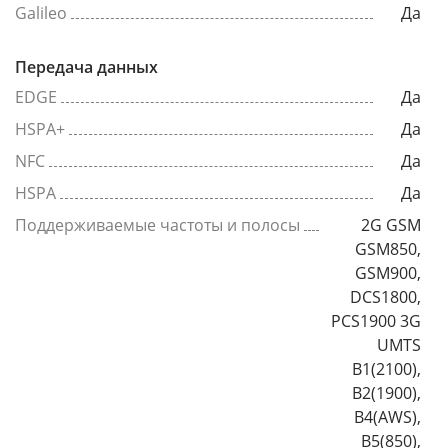
Galileo
Да
Передача данных
EDGE
Да
HSPA+
Да
NFC
Да
HSPA
Да
Поддерживаемые частоты и полосы
2G GSM
GSM850,
GSM900,
DCS1800,
PCS1900 3G
UMTS
B1(2100),
B2(1900),
B4(AWS),
B5(850),