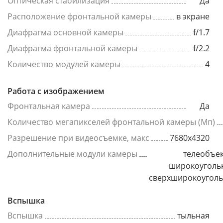
Оптическая стабилизация
Да
Расположение фронтальной камеры
в экране
Диафрагма основной камеры
f/1.7
Диафрагма фронтальной камеры
f/2.2
Количество модулей камеры
4
Работа с изображением
Фронтальная камера
Да
Количество мегапикселей фронтальной камеры (Мп)
Разрешение при видеосъемке, макс
7680x4320
Дополнительные модули камеры
телеобъек
широкоуголь
сверхширокоугол
Вспышка
Вспышка
тыльная