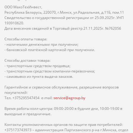
ООО МакоТехИнвест,
Республика Беларусь, 220070, г.Минск, ул.Радиальная, д.11Б, пом.11
Свидетельство о государственной регистрации от 25.09.2025г. УНП
193910620.
Дата внесения сведений в Торговый реестр 21.11.2025г. №762056
Способы оплаты товара:
- наличными денежными при получении;
- банковской платёжной карточкой при получении.
Способы доставки товара:
- транспортным средством продавца;
- транспортным средством компании-перевозчика;
- самовывоз из пункта выдача заказов.
Гарантийное и сервисное обслуживание, разрешение вопросов
покупателей:
Тел. +375295547454 e-mail:
service@agroup.by
Время работы колл-центра: 09:00-20:00 в будние дни, 10:00-19:00 в
выходные и праздничные.
Контакты уполномоченных органов по защите прав потребителей:
+375173743973 – администрация Партизанского р-на г.Минска, отдел