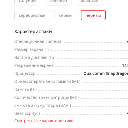
голубой
зеленый
розовый
серебристый
серый
черный
Характеристики
Операционная система
Размер экрана (")
Частота дисплея (Гц)
Разрешение экрана
14
Процессор
Qualcomm Snapdragon 
Объем оперативной памяти (Мб)
Память (Гб)
Количество точек матрицы (Мп)
Емкость аккумулятора (мА/ч)
Цвет корпуса
Смотреть все характеристики