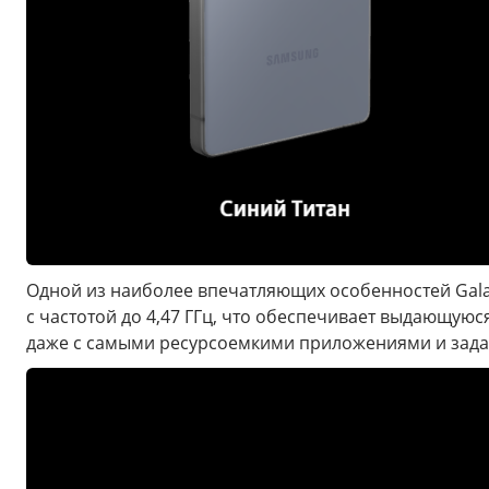
Одной из наиболее впечатляющих особенностей Galax
с частотой до 4,47 ГГц, что обеспечивает выдающую
даже с самыми ресурсоемкими приложениями и задач