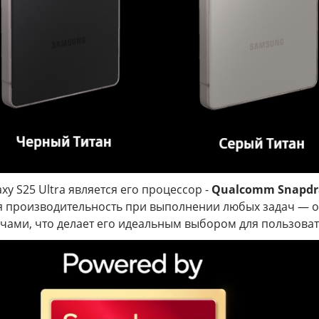
y S25 Ultra является его процессор -
Qualcomm Snapdra
ся производительность при выполнении любых задач — о
ами, что делает его идеальным выбором для пользоват