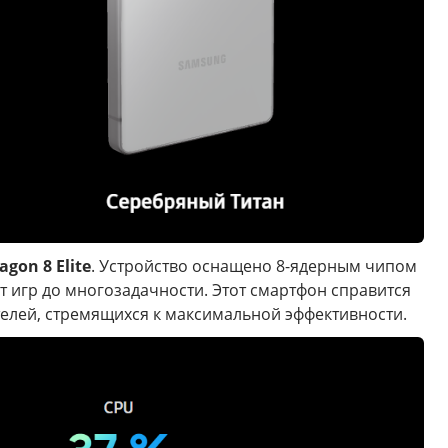
gon 8 Elite
. Устройство оснащено 8-ядерным чипом
т игр до многозадачности. Этот смартфон справится
елей, стремящихся к максимальной эффективности.