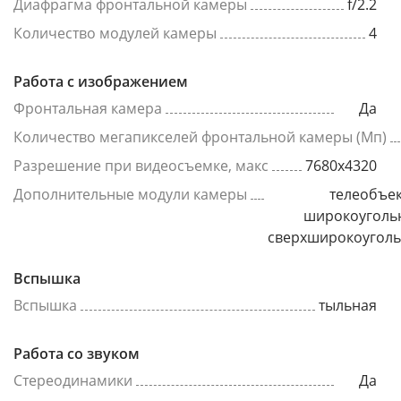
Диафрагма фронтальной камеры
f/2.2
Количество модулей камеры
4
Работа с изображением
Фронтальная камера
Да
Количество мегапикселей фронтальной камеры (Мп)
Разрешение при видеосъемке, макс
7680x4320
Дополнительные модули камеры
телеобъек
широкоуголь
сверхширокоугол
Вспышка
Вспышка
тыльная
Работа со звуком
Стереодинамики
Да