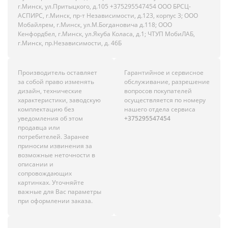
г.Минск, ул.Притыцкого, д.105 +375295547454 ООО БРСЦ-
АСПИРС, г.Минск, пр-т Независимости, д.123, корпус 3; ООО
Мобайлрем, г.Минск, ул.М.Богдановича д.118; ООО
Кенфордбел, г.Минск, ул.Якуба Коласа, д.1; ЧТУП МобиЛАБ,
г.Минск, пр.Независимости, д. 46Б
Производитель оставляет
Гарантийное и сервисное
за собой право изменять
обслуживание, разрешение
дизайн, технические
вопросов покупателей
характеристики, заводскую
осуществляется по номеру
комплектацию без
нашего отдела сервиса
уведомления об этом
+375295547454
продавца или
потребителей. Заранее
приносим извинения за
возможные неточности в
описании и
сопровождающих
картинках. Уточняйте
важные для Вас параметры
при оформлении заказа.