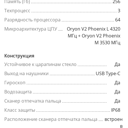
Память (Гб)
256
Техпроцесс
3
Разрядность процессора
64
Микроархитектура ЦПУ
Oryon V2 Phoenix L 4320
МГц + Oryon V2 Phoenix
M 3530 МГц
Конструкция
Устойчивое к царапинам стекло
Да
Выход на наушники
USB Type-C
Гироскоп
Да
Водозащита
Да
Сканер отпечатка пальца
Да
Класс защиты
IP68
Расположение сканера отпечатка пальца
встроен
в