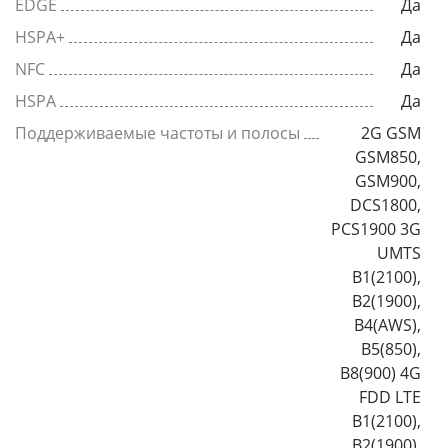
EDGE
Да
HSPA+
Да
NFC
Да
HSPA
Да
Поддерживаемые частоты и полосы
2G GSM
GSM850,
GSM900,
DCS1800,
PCS1900 3G
UMTS
B1(2100),
B2(1900),
B4(AWS),
B5(850),
B8(900) 4G
FDD LTE
B1(2100),
B2(1900),