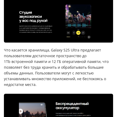
Что касается хранилища, Galaxy S25 Ultra предлагает
пользователям достаточное пространство до
1Tb встроенной памяти и 12 ГБ оперативной памяти, что
позволяет без труда хранить и обрабатывать большие
объемы данных. Пользователи могут с легкостью
устанавливать множество приложений, не беспокоясь о
недостатке места.