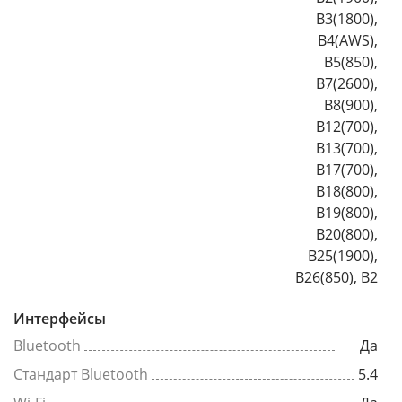
B3(1800),
B4(AWS),
B5(850),
B7(2600),
B8(900),
B12(700),
B13(700),
B17(700),
B18(800),
B19(800),
B20(800),
B25(1900),
B26(850), B2
Интерфейсы
Bluetooth
Да
Стандарт Bluetooth
5.4