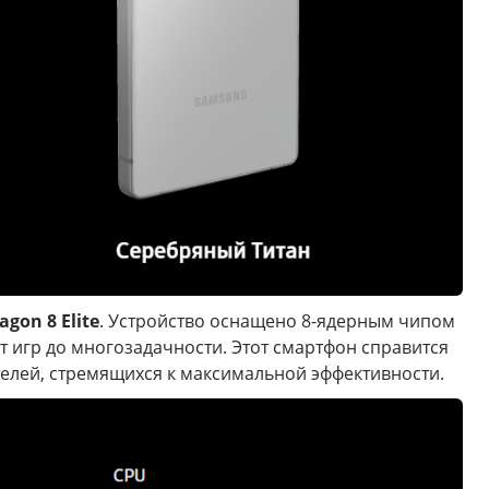
gon 8 Elite
. Устройство оснащено 8-ядерным чипом
т игр до многозадачности. Этот смартфон справится
елей, стремящихся к максимальной эффективности.