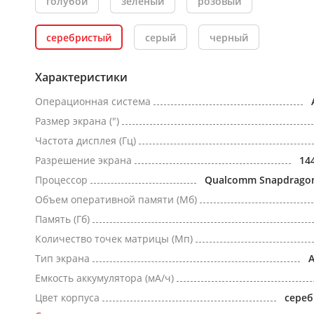
голубой
зеленый
розовый
серебристый
серый
черный
Характеристики
Операционная система
Размер экрана (")
Частота дисплея (Гц)
Разрешение экрана
14
Процессор
Qualcomm Snapdragon 
Объем оперативной памяти (Мб)
Память (Гб)
Количество точек матрицы (Мп)
Тип экрана
Емкость аккумулятора (мА/ч)
Цвет корпуса
сере