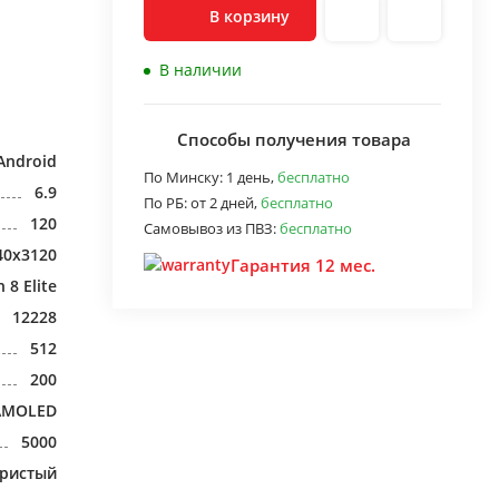
В корзину
В наличии
Способы получения товара
Android
По Минску:
1 день,
бесплатно
6.9
По РБ:
от 2 дней,
бесплатно
120
Самовывоз из ПВЗ:
бесплатно
40x3120
Гарантия 12 мес.
8 Elite
12228
512
200
AMOLED
5000
бристый