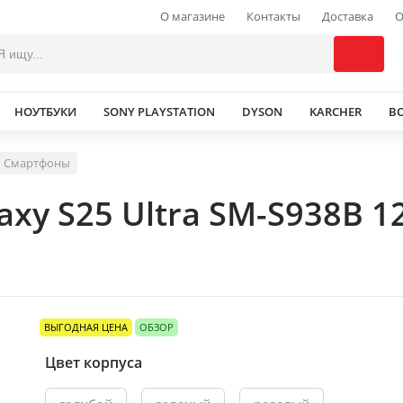
О магазине
Контакты
Доставка
О
НОУТБУКИ
SONY PLAYSTATION
DYSON
KARCHER
В
Смартфоны
xy S25 Ultra SM-S938B 
ВЫГОДНАЯ ЦЕНА
ОБЗОР
Цвет корпуса