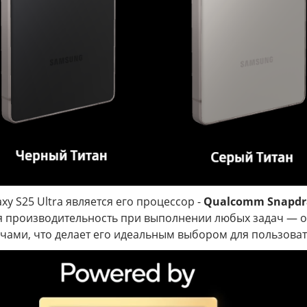
y S25 Ultra является его процессор -
Qualcomm Snapdra
ся производительность при выполнении любых задач — о
ами, что делает его идеальным выбором для пользоват