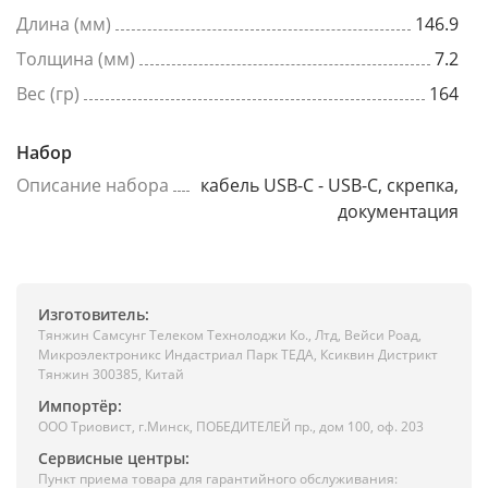
Длина (мм)
146.9
Толщина (мм)
7.2
Вес (гр)
164
Набор
Описание набора
кабель USB-C - USB-C, скрепка,
документация
Изготовитель:
Тянжин Самсунг Телеком Технолоджи Ко., Лтд, Вейси Роад,
Микроэлектроникс Индастриал Парк ТЕДА, Ксиквин Дистрикт
Тянжин 300385, Китай
Импортёр:
ООО Триовист, г.Минск, ПОБЕДИТЕЛЕЙ пр., дом 100, оф. 203
Сервисные центры:
Пункт приема товара для гарантийного обслуживания: