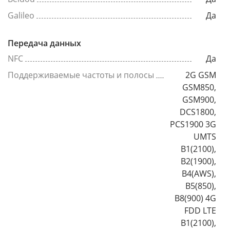
Galileo
Да
Передача данных
NFC
Да
Поддерживаемые частоты и полосы
2G GSM
GSM850,
GSM900,
DCS1800,
PCS1900 3G
UMTS
B1(2100),
B2(1900),
B4(AWS),
B5(850),
B8(900) 4G
FDD LTE
B1(2100),