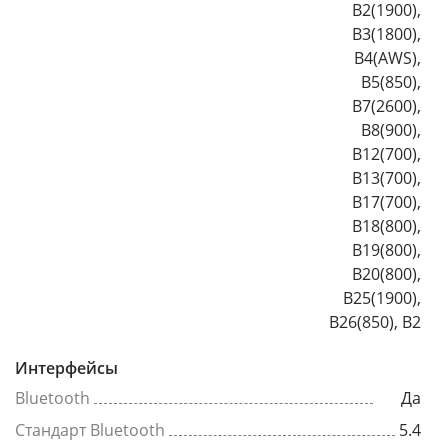
B2(1900),
B3(1800),
B4(AWS),
B5(850),
B7(2600),
B8(900),
B12(700),
B13(700),
B17(700),
B18(800),
B19(800),
B20(800),
B25(1900),
B26(850), B2
Интерфейсы
Bluetooth
Да
Стандарт Bluetooth
5.4