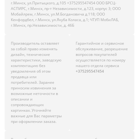
г.Минск, ул.Притыцкого, д.105 +375295547454 ООО БРСЦ-
АСПИРС, г.Минск, пр-т Независимости, д.123, корпус 3; ООО
Мобайлрем, г.Минск, ул.М.Богдановича д.118; ООО
Кенфордбел, г.Минск, ул.Якуба Коласа, д.1; ЧТУП МобиЛАБ,
г.Минск, пр.Независимости, д. 46Б
Производитель оставляет
Гарантийное и сервисное
за собой право изменять
обслуживание, разрешение
дизайн, технические
вопросов покупателей
характеристики, заводскую
осуществляется по номеру
комплектацию без
нашего отдела сервиса
уведомления об этом
+375295547454
продавца или
потребителей. Заранее
приносим извинения за
возможные неточности в
описании и
сопровождающих
картинках. Уточняйте
важные для Вас параметры
при оформлении заказа.