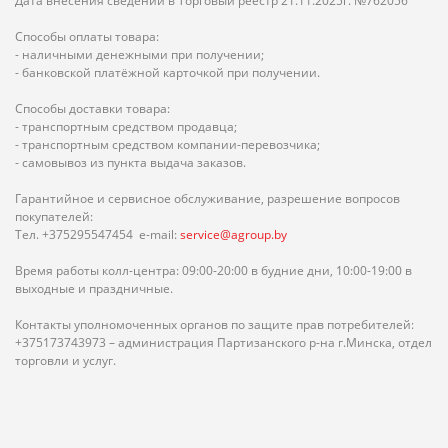
Дата внесения сведений в Торговый реестр 21.11.2025г. №762056
Способы оплаты товара:
- наличными денежными при получении;
- банковской платёжной карточкой при получении.
Способы доставки товара:
- транспортным средством продавца;
- транспортным средством компании-перевозчика;
- самовывоз из пункта выдача заказов.
Гарантийное и сервисное обслуживание, разрешение вопросов
покупателей:
Тел. +375295547454 e-mail:
service@agroup.by
Время работы колл-центра: 09:00-20:00 в будние дни, 10:00-19:00 в
выходные и праздничные.
Контакты уполномоченных органов по защите прав потребителей:
+375173743973 – администрация Партизанского р-на г.Минска, отдел
торговли и услуг.