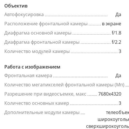
Объектив
Автофокусировка
Да
Расположение фронтальной камеры
в экране
Диафрагма основной камеры
f/1.8
Диафрагма фронтальной камеры
f/2.2
Количество модулей камеры
3
Работа с изображением
Фронтальная камера
Да
Количество мегапикселей фронтальной камеры (Мп)
Разрешение при видеосъемке, макс
7680x4320
Количество основных камер
3
Дополнительные модули камеры
телеобъек
широкоуголь
сверхширокоугол