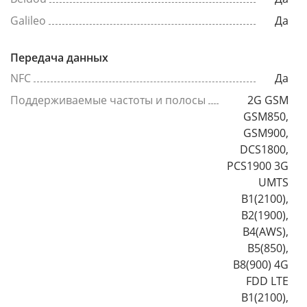
Galileo
Да
Передача данных
NFC
Да
Поддерживаемые частоты и полосы
2G GSM
GSM850,
GSM900,
DCS1800,
PCS1900 3G
UMTS
B1(2100),
B2(1900),
B4(AWS),
B5(850),
B8(900) 4G
FDD LTE
B1(2100),