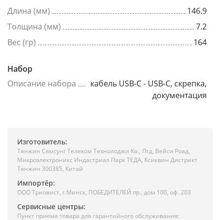
Длина (мм)
146.9
Толщина (мм)
7.2
Вес (гр)
164
Набор
Описание набора
кабель USB-C - USB-C, скрепка,
документация
Изготовитель:
Тянжин Самсунг Телеком Технолоджи Ко., Лтд, Вейси Роад,
Микроэлектроникс Индастриал Парк ТЕДА, Ксиквин Дистрикт
Тянжин 300385, Китай
Импортёр:
ООО Триовист, г.Минск, ПОБЕДИТЕЛЕЙ пр., дом 100, оф. 203
Сервисные центры:
Пункт приема товара для гарантийного обслуживания: