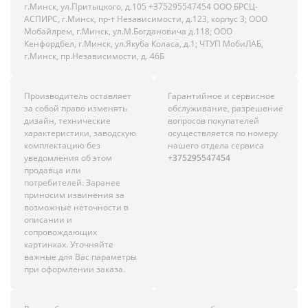
г.Минск, ул.Притыцкого, д.105 +375295547454 ООО БРСЦ-
АСПИРС, г.Минск, пр-т Независимости, д.123, корпус 3; ООО
Мобайлрем, г.Минск, ул.М.Богдановича д.118; ООО
Кенфордбел, г.Минск, ул.Якуба Коласа, д.1; ЧТУП МобиЛАБ,
г.Минск, пр.Независимости, д. 46Б
Производитель оставляет
Гарантийное и сервисное
за собой право изменять
обслуживание, разрешение
дизайн, технические
вопросов покупателей
характеристики, заводскую
осуществляется по номеру
комплектацию без
нашего отдела сервиса
уведомления об этом
+375295547454
продавца или
потребителей. Заранее
приносим извинения за
возможные неточности в
описании и
сопровождающих
картинках. Уточняйте
важные для Вас параметры
при оформлении заказа.