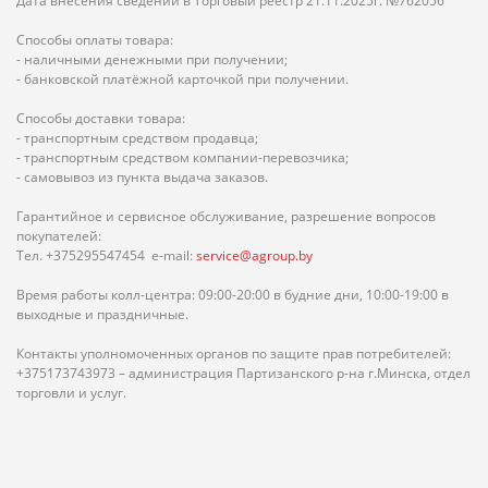
Дата внесения сведений в Торговый реестр 21.11.2025г. №762056
Способы оплаты товара:
- наличными денежными при получении;
- банковской платёжной карточкой при получении.
Способы доставки товара:
- транспортным средством продавца;
- транспортным средством компании-перевозчика;
- самовывоз из пункта выдача заказов.
Гарантийное и сервисное обслуживание, разрешение вопросов
покупателей:
Тел. +375295547454 e-mail:
service@agroup.by
Время работы колл-центра: 09:00-20:00 в будние дни, 10:00-19:00 в
выходные и праздничные.
Контакты уполномоченных органов по защите прав потребителей:
+375173743973 – администрация Партизанского р-на г.Минска, отдел
торговли и услуг.