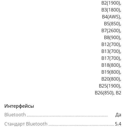
B2(1900),
B3(1800),
B4(AWS),
B5(850),
B7(2600),
B8(900),
B12(700),
B13(700),
B17(700),
B18(800),
B19(800),
B20(800),
B25(1900),
B26(850), B2
Интерфейсы
Bluetooth
Да
Стандарт Bluetooth
5.4