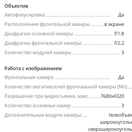
Объектив
Автофокусировка
Да
Расположение фронтальной камеры
в экране
Диафрагма основной камеры
f/1.8
Диафрагма фронтальной камеры
f/2.2
Количество модулей камеры
3
Работа с изображением
Фронтальная камера
Да
Количество мегапикселей фронтальной камеры (Мп)
Разрешение при видеосъемке, макс
7680x4320
Количество основных камер
3
Дополнительные модули камеры
телеобъек
широкоуголь
сверхширокоугол