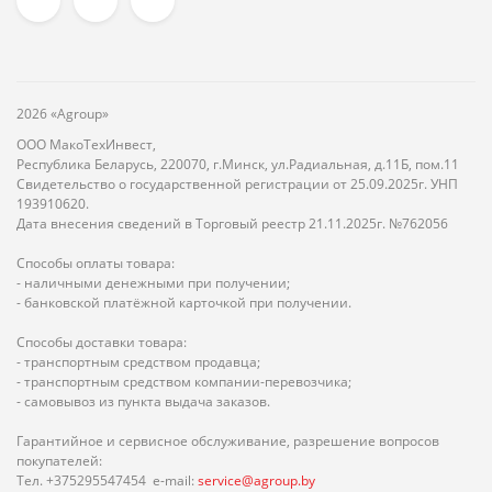
2026 «Agroup»
ООО МакоТехИнвест,
Республика Беларусь, 220070, г.Минск, ул.Радиальная, д.11Б, пом.11
Свидетельство о государственной регистрации от 25.09.2025г. УНП
193910620.
Дата внесения сведений в Торговый реестр 21.11.2025г. №762056
Способы оплаты товара:
- наличными денежными при получении;
- банковской платёжной карточкой при получении.
Способы доставки товара:
- транспортным средством продавца;
- транспортным средством компании-перевозчика;
- самовывоз из пункта выдача заказов.
Гарантийное и сервисное обслуживание, разрешение вопросов
покупателей:
Тел. +375295547454 e-mail:
service@agroup.by