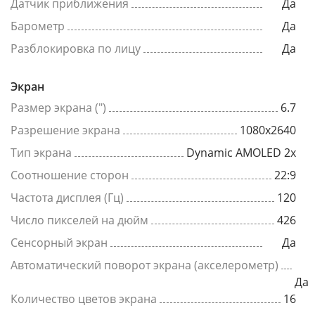
Датчик приближения
Да
Барометр
Да
Разблокировка по лицу
Да
Экран
Размер экрана (")
6.7
Разрешение экрана
1080x2640
Тип экрана
Dynamic AMOLED 2x
Соотношение сторон
22:9
Частота дисплея (Гц)
120
Число пикселей на дюйм
426
Сенсорный экран
Да
Автоматический поворот экрана (акселерометр)
Да
Количество цветов экрана
16