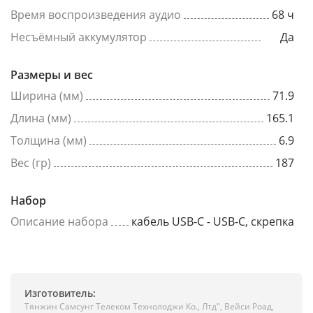
Время воспроизведения аудио
68 ч
Несъёмный аккумулятор
Да
Размеры и вес
Ширина (мм)
71.9
Длина (мм)
165.1
Толщина (мм)
6.9
Вес (гр)
187
Набор
Описание набора
кабель USB-C - USB-C, скрепка
Изготовитель:
Тянжин Самсунг Телеком Технолоджи Ко., Лтд", Вейси Роад,