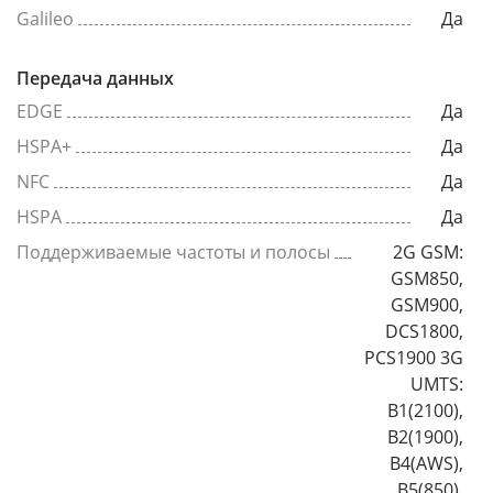
Galileo
Да
Передача данных
EDGE
Да
HSPA+
Да
NFC
Да
HSPA
Да
Поддерживаемые частоты и полосы
2G GSM:
GSM850,
GSM900,
DCS1800,
PCS1900 3G
UMTS:
B1(2100),
B2(1900),
B4(AWS),
B5(850),