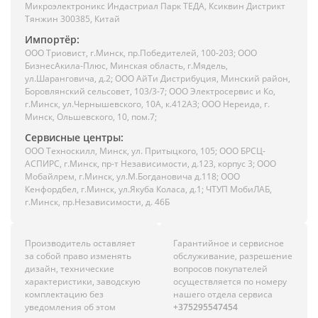
Микроэлектроникс Индастриал Парк ТЕДА, Ксиквин Дистрикт
Тянжин 300385, Китай
Импортёр:
ООО Триовист, г.Минск, пр.Победителей, 100-203; ООО
БизнесАкила-Плюс, Минская область, г.Мядель,
ул.Шаранговича, д.2; ООО АйТи Дистрибуция, Минский район,
Боровлянский сельсовет, 103/3-7; ООО Электросервис и Ко,
г.Минск, ул.Чернышевского, 10А, к.412АЗ; ООО Нереида, г.
Минск, Ольшевского, 10, пом.7;
Сервисные центры:
ООО Техноскилл, Минск, ул. Притыцкого, 105; ООО БРСЦ-
АСПИРС, г.Минск, пр-т Независимости, д.123, корпус 3; ООО
Мобайлрем, г.Минск, ул.М.Богдановича д.118; ООО
Кенфордбел, г.Минск, ул.Якуба Коласа, д.1; ЧТУП МобиЛАБ,
г.Минск, пр.Независимости, д. 46Б
Производитель оставляет
Гарантийное и сервисное
за собой право изменять
обслуживание, разрешение
дизайн, технические
вопросов покупателей
характеристики, заводскую
осуществляется по номеру
комплектацию без
нашего отдела сервиса
уведомления об этом
+375295547454