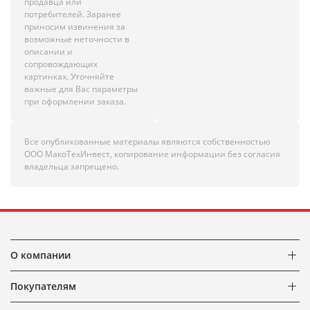
продавца или
потребителей. Заранее
приносим извинения за
возможные неточности в
описании и
сопровождающих
картинках. Уточняйте
важные для Вас параметры
при оформлении заказа.
Все опубликованные материалы являются собственностью
ООО МакоТехИнвест, копирование информации без согласия
владельца запрещено.
О компании
Покупателям