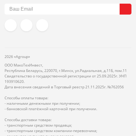
2026 «Agroup»
ООО МакоТехИнвест,
Республика Беларусь, 220070, г.Минск, ул.Радиальная, д.11Б, пом.11
Свидетельство о государственной регистрации от 25.09.2025г. УНП
193910620.
Дата внесения сведений в Торговый реестр 21.11.2025г. №762056
Способы оплаты товара:
- наличными денежными при получении;
- банковской платёжной карточкой при получении.
Способы доставки товара:
- транспортным средством продавца;
- транспортным средством компании-перевозчика;