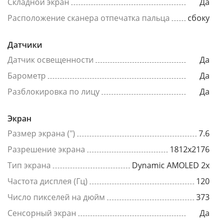
Складной экран
Да
Расположение сканера отпечатка пальца
сбоку
Датчики
Датчик освещенности
Да
Барометр
Да
Разблокировка по лицу
Да
Экран
Размер экрана (")
7.6
Разрешение экрана
1812x2176
Тип экрана
Dynamic AMOLED 2x
Частота дисплея (Гц)
120
Число пикселей на дюйм
373
Сенсорный экран
Да