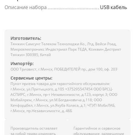
Описание набора
USB кабель
Изготовитель:
Тянжин Самсунг Телеком Технолоджи Ко., Лтд, Вейси Роад,
Микроэлектроникс Индастриал Парк ТЕДА, Ксиквин Дистрикт
Тянжин 300385, Китай
Импортёр:
ООО Триовист, г.Минск, ПОБЕДИТЕЛЕЙ пр., дом 100, оф. 203
Сервисные центры:
Пункт приема товара для гарантийного обслуживания:
г.Минск, ул.Притыцкого, д.105 +375295547454 ООО БРСЦ-
АСПИРС, г.Минск, пр-т Независимости, д.123, корпус 3; ООО
Мобайлрем, г.Минск, ул.М.Богдановича д.118; ООО
Кенфордбел, г.Минск, ул.Якуба Коласа, д.1; ЧТУП МобиЛАБ,
г.Минск, пр.Независимости, д. 46Б
Производитель оставляет
Гарантийное и сервисное
за собой право изменять
обслуживание, разрешение