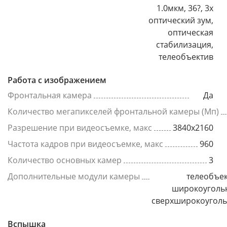
1.0мкм, 36?, 3x
оптический зум,
оптическая
стабилизация,
телеобъектив
Работа с изображением
Фронтальная камера
Да
Количество мегапикселей фронтальной камеры (Мп)
Разрешение при видеосъемке, макс
3840x2160
Частота кадров при видеосъемке, макс
960
Количество основных камер
3
Дополнительные модули камеры
телеобъек
широкоуголь
сверхширокоугол
Вспышка