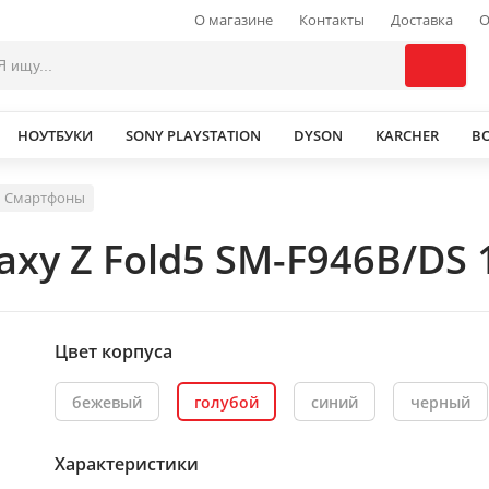
О магазине
Контакты
Доставка
О
НОУТБУКИ
SONY PLAYSTATION
DYSON
KARCHER
В
Смартфоны
xy Z Fold5 SM-F946B/DS 
Цвет корпуса
бежевый
голубой
синий
черный
Характеристики