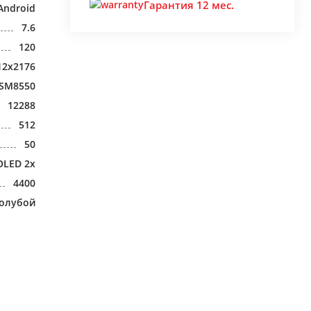
Гарантия 12 мес.
Android
7.6
120
12x2176
 SM8550
12288
512
50
OLED 2x
4400
голубой