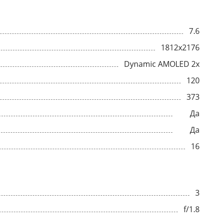
7.6
1812x2176
Dynamic AMOLED 2x
120
373
Да
Да
16
3
f/1.8