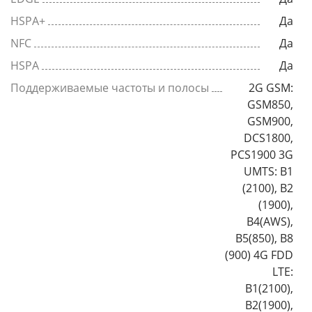
HSPA+
Да
NFC
Да
HSPA
Да
Поддерживаемые частоты и полосы
2G GSM:
GSM850,
GSM900,
DCS1800,
PCS1900 3G
UMTS: B1
(2100), B2
(1900),
B4(AWS),
B5(850), B8
(900) 4G FDD
LTE:
B1(2100),
B2(1900),