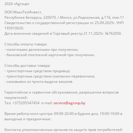
2026 «Agroup»
ООО МакоТехИнвест,
Республика Беларусь, 220070, г.Минск, ул.Радиальная, д.11Б, пом.11
Свидетельство о государственной регистрации от 25.09.2025г. УНП
193910620.
Дата внесения сведений в Торговый реестр 21.11.2025г. №762056
Способы оплаты товара:
- наличными денежными при получении;
- банковской платёжной карточкой при получении.
Способы доставки товара:
- транспортным средством продавца;
- транспортным средством компании-перевозчика;
- самовывоз из пункта выдача заказов.
Гарантийное и сервисное обслуживание, разрешение вопросов
покупателей:
Тел. +375295547454 e-mail:
service@agroup.by
Время работы колл-центра: 09:00-20:00 в будние дни, 10:00-19:00 в
выходные и праздничные.
Контакты уполномоченных органов по защите прав потребителей: