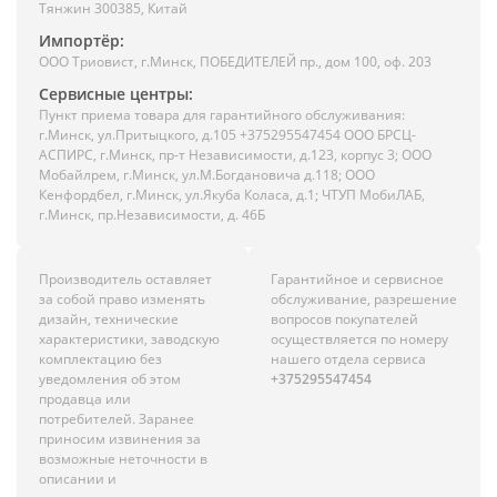
Тянжин 300385, Китай
Импортёр:
ООО Триовист, г.Минск, ПОБЕДИТЕЛЕЙ пр., дом 100, оф. 203
Сервисные центры:
Пункт приема товара для гарантийного обслуживания:
г.Минск, ул.Притыцкого, д.105 +375295547454 ООО БРСЦ-
АСПИРС, г.Минск, пр-т Независимости, д.123, корпус 3; ООО
Мобайлрем, г.Минск, ул.М.Богдановича д.118; ООО
Кенфордбел, г.Минск, ул.Якуба Коласа, д.1; ЧТУП МобиЛАБ,
г.Минск, пр.Независимости, д. 46Б
Производитель оставляет
Гарантийное и сервисное
за собой право изменять
обслуживание, разрешение
дизайн, технические
вопросов покупателей
характеристики, заводскую
осуществляется по номеру
комплектацию без
нашего отдела сервиса
уведомления об этом
+375295547454
продавца или
потребителей. Заранее
приносим извинения за
возможные неточности в
описании и