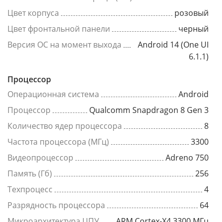
Цвет корпуса
розовый
Цвет фронтальной панели
черный
Версия ОС на момент выхода
Android 14 (One UI
6.1.1)
Процессор
Операционная система
Android
Процессор
Qualcomm Snapdragon 8 Gen 3
Количество ядер процессора
8
Частота процессора (МГц)
3300
Видеопроцессор
Adreno 750
Память (Гб)
256
Техпроцесс
4
Разрядность процессора
64
Микроархитектура ЦПУ
ARM Cortex-X4 3300 МГц