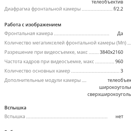
телеобъектив
Диафрагма фронтальной камеры
f/2.2
Работа с изображением
Фронтальная камера
Да
Количество мегапикселей фронтальной камеры (Мп)
Разрешение при видеосъемке, макс
3840x2160
Частота кадров при видеосъемке, макс
960
Количество основных камер
3
Дополнительные модули камеры
телеобъек
широкоуголь
сверхширокоугол
Вспышка
Вспышка
нет