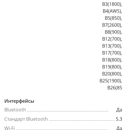
B3(1800),
B4(AWS),
B5(850),
B7(2600),
B8(900),
B12(700),
B13(700),
B17(700),
B18(800),
B19(800),
B20(800),
B25(1900),
B26(85
Интерфейсы
Bluetooth
Да
Стандарт Bluetooth
5.3
Wi-Fi
Да