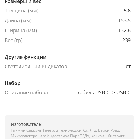
Размеры и вес
Толщина (мм)
5.6
Длина (мм)
153.5
Ширина (мм)
132.6
Вес (гр)
239
Другие функции
Светодиодный индикатор
нет
Набор
Описание набора
кабель USB-C -> USB-C
Изготовитель:
Тянжин Самсунг Телеком Технолоджи Ко., Лтд, Вейси Роад,
Микроэлектроникс Индастриал Парк ТЕДА, Ксиквин Дистрикт