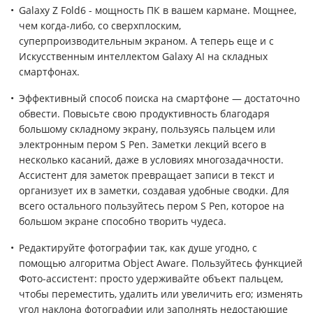
Galaxy Z Fold6 - мощность ПК в вашем кармане. Мощнее,
чем когда-либо, со сверхплоским,
суперпроизводительным экраном. А теперь еще и с
Искусственным интеллектом Galaxy AI на складных
смартфонах.
Эффективный способ поиска на смартфоне — достаточно
обвести. Повысьте свою продуктивность благодаря
большому складному экрану, пользуясь пальцем или
электронным пером S Pen. Заметки лекций всего в
несколько касаний, даже в условиях многозадачности.
Ассистент для заметок превращает записи в текст и
организует их в заметки, создавая удобные сводки. Для
всего остального пользуйтесь пером S Pen, которое на
большом экране способно творить чудеса.
Редактируйте фотографии так, как душе угодно, с
помощью алгоритма Object Aware. Пользуйтесь функцией
Фото-ассистент: просто удерживайте объект пальцем,
чтобы переместить, удалить или увеличить его; изменять
угол наклона фотографии или заполнять недостающие