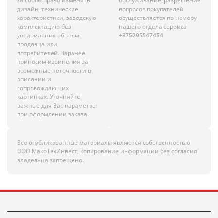
за собой право изменять
обслуживание, разрешение
дизайн, технические
вопросов покупателей
характеристики, заводскую
осуществляется по номеру
комплектацию без
нашего отдела сервиса
уведомления об этом
+375295547454
продавца или
потребителей. Заранее
приносим извинения за
возможные неточности в
описании и
сопровождающих
картинках. Уточняйте
важные для Вас параметры
при оформлении заказа.
Все опубликованные материалы являются собственностью
ООО МакоТехИнвест, копирование информации без согласия
владельца запрещено.