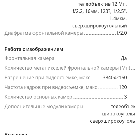
телеобъектив 12 Мп,
f/2.2, 16мм, 123?, 1/2.5",
1.4мкм,
сверхширокоугольный
Диафрагма фронтальной камеры
f/2.0
Работа с изображением
Фронтальная камера
Да
Количество мегапикселей фронтальной камеры (Мп)
Разрешение при видеосъемке, макс
3840x2160
Частота кадров при видеосъемке, макс
120
Количество основных камер
3
Дополнительные модули камеры
телеобъек
широкоуголь
сверхширокоугол
Вспышка