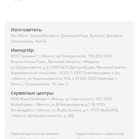
Изготовитель:
ВестВинг, ХуамейБилдинг, ДженсингРоуд, Футиенг Дискрикт,
Шеньчжень, Китай.
Импортёр:
ООО Триовист, г.Минск, пр.Победителей, 100-203; ООО
БизнесАкила-Плюс, Минская область, г.Мядель,
ул.Шаранговича, д.2; ООО АйТи Дистрибуция, Минский район,
Боровлянский сельсовет, 103/3-7; ООО Электросервис и Ко,
г.Минск, ул.Чернышевского, 10А, к.412АЗ; ООО Нереида, г.
Минск, Ольшевского, 10, пом.7;
Сервисные центры:
ООО МакоТехИнвест, Минск, ул. Притыцкого, 105; ООО
Мобайлрем, г.Минск, ул.М.Богдановича д.118; ООО
Кенфордбел, г.Минск, ул.Якуба Коласа, д.1; ЧТУП МобиЛАБ,
г.Минск, пр.Независимости, д. 46Б
Производитель оставляет
Гарантийное и сервисное