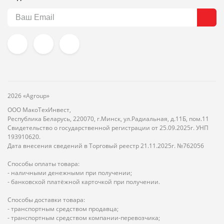
2026 «Agroup»
ООО МакоТехИнвест,
Республика Беларусь, 220070, г.Минск, ул.Радиальная, д.11Б, пом.11
Свидетельство о государственной регистрации от 25.09.2025г. УНП
193910620.
Дата внесения сведений в Торговый реестр 21.11.2025г. №762056
Способы оплаты товара:
- наличными денежными при получении;
- банковской платёжной карточкой при получении.
Способы доставки товара:
- транспортным средством продавца;
- транспортным средством компании-перевозчика;