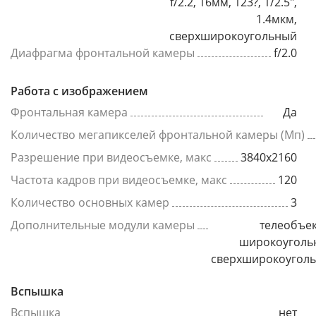
f/2.2, 16мм, 123?, 1/2.5",
1.4мкм,
сверхширокоугольный
Диафрагма фронтальной камеры
f/2.0
Работа с изображением
Фронтальная камера
Да
Количество мегапикселей фронтальной камеры (Мп)
Разрешение при видеосъемке, макс
3840x2160
Частота кадров при видеосъемке, макс
120
Количество основных камер
3
Дополнительные модули камеры
телеобъек
широкоуголь
сверхширокоугол
Вспышка
Вспышка
нет