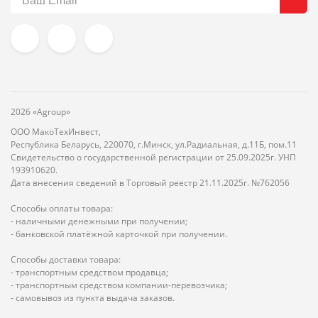
2026 «Agroup»
ООО МакоТехИнвест,
Республика Беларусь, 220070, г.Минск, ул.Радиальная, д.11Б, пом.11
Свидетельство о государственной регистрации от 25.09.2025г. УНП
193910620.
Дата внесения сведений в Торговый реестр 21.11.2025г. №762056
Способы оплаты товара:
- наличными денежными при получении;
- банковской платёжной карточкой при получении.
Способы доставки товара:
- транспортным средством продавца;
- транспортным средством компании-перевозчика;
- самовывоз из пункта выдача заказов.