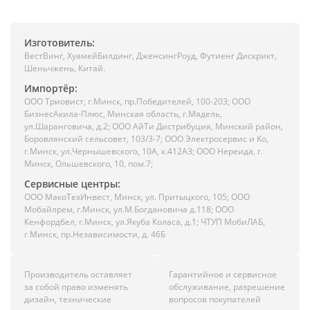
Изготовитель:
ВестВинг, ХуамейБилдинг, ДженсингРоуд, Футиенг Дискрикт,
Шеньчжень, Китай.
Импортёр:
ООО Триовист, г.Минск, пр.Победителей, 100-203; ООО
БизнесАкила-Плюс, Минская область, г.Мядель,
ул.Шаранговича, д.2; ООО АйТи Дистрибуция, Минский район,
Боровлянский сельсовет, 103/3-7; ООО Электросервис и Ко,
г.Минск, ул.Чернышевского, 10А, к.412АЗ; ООО Нереида, г.
Минск, Ольшевского, 10, пом.7;
Сервисные центры:
ООО МакоТехИнвест, Минск, ул. Притыцкого, 105; ООО
Мобайлрем, г.Минск, ул.М.Богдановича д.118; ООО
Кенфордбел, г.Минск, ул.Якуба Коласа, д.1; ЧТУП МобиЛАБ,
г.Минск, пр.Независимости, д. 46Б
Производитель оставляет
Гарантийное и сервисное
за собой право изменять
обслуживание, разрешение
дизайн, технические
вопросов покупателей