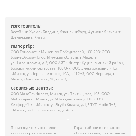
Изготовитель:
ВестВинг, ХуамейБилдинг, ДженсингРоуд, Футиенг Дискрикт,
Шеньчжень, Китай.
Импортёр:
ООО Триовист, г.Минск, пр.Победителей, 100-203; ООО
БизнесАкила-Плюс, Минская область, г.Мядель,
ул.Шаранговича, д.2; ООО АйТи Дистрибуция, Минский район,
Боровлянский сельсовет, 103/3-7; ООО Электросервис и Ко,
г.Минск, ул.Чернышевского, 10А, к.412АЗ; ООО Нереида, г.
Минск, Ольшевского, 10, пом.7;
Сервисные центры:
ООО МакоТехИнвест, Минск, ул. Притыцкого, 105; ООО
Мобайлрем, г.Минск, ул.М.Богдановича д.118; ООО
Кенфордбел, г.Минск, ул.Якуба Коласа, д.1; ЧТУП МобиЛАБ,
г.Минск, пр.Независимости, д. 46Б
Производитель оставляет
Гарантийное и сервисное
за собой право изменять
обслуживание, разрешение