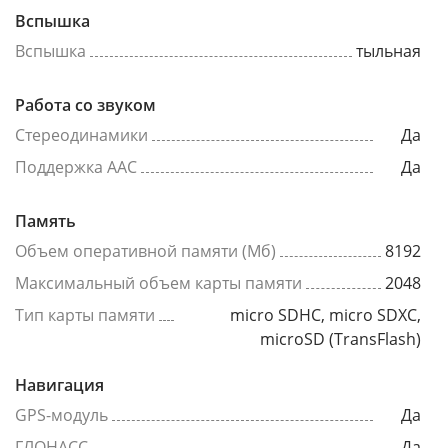
Вспышка
Вспышка
тыльная
Работа со звуком
Стереодинамики
Да
Поддержка AAC
Да
Память
Объем оперативной памяти (Мб)
8192
Максимальный объем карты памяти
2048
Тип карты памяти
micro SDHC, micro SDXC,
microSD (TransFlash)
Навигация
GPS-модуль
Да
ГЛОНАСС
Да