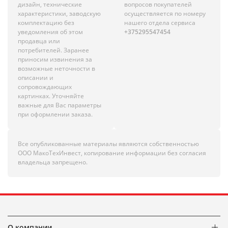
дизайн, технические
вопросов покупателей
характеристики, заводскую
осуществляется по номеру
комплектацию без
нашего отдела сервиса
уведомления об этом
+375295547454
продавца или
потребителей. Заранее
приносим извинения за
возможные неточности в
описании и
сопровождающих
картинках. Уточняйте
важные для Вас параметры
при оформлении заказа.
Все опубликованные материалы являются собственностью
ООО МакоТехИнвест, копирование информации без согласия
владельца запрещено.
О компании