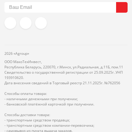
2026 «Agroup»
ООО МакоТехИнвест,
Республика Беларусь, 220070, г.Минск, ул.Радиальная, д.11Б, пом.11
Свидетельство о государственной регистрации от 25.09.2025г. УНП
193910620.
Дата внесения сведений в Торговый реестр 21.11.2025г. №762056
Способы оплаты товара:
- наличными денежными при получении;
- банковской платёжной карточкой при получении.
Способы доставки товара:
- транспортным средством продавца;
- транспортным средством компании-перевозчика;
- самовывоз из пункта выдача заказов.