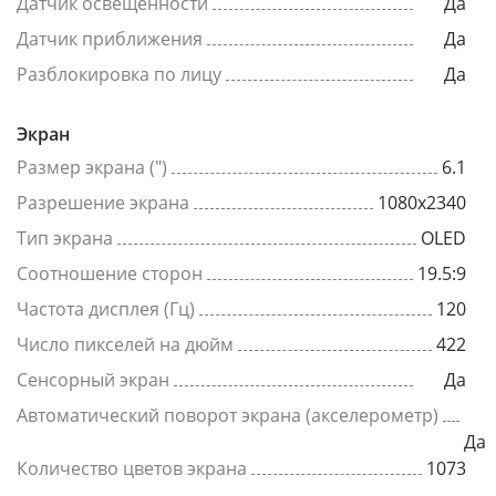
Датчик освещенности
Да
Датчик приближения
Да
Разблокировка по лицу
Да
Экран
Размер экрана (")
6.1
Разрешение экрана
1080x2340
Тип экрана
OLED
Соотношение сторон
19.5:9
Частота дисплея (Гц)
120
Число пикселей на дюйм
422
Сенсорный экран
Да
Автоматический поворот экрана (акселерометр)
Да
Количество цветов экрана
1073