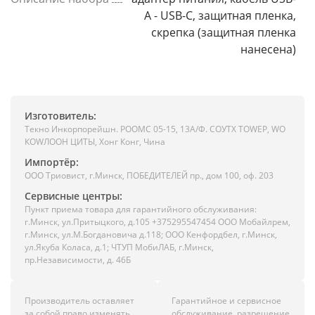
A - USB-C, защитная пленка,
скрепка (защитная пленка
нанесена)
Изготовитель:
Текно Инкорпорейшн. РООМС 05-15, 13А/Ф. СОУТХ ТОWЕР, WО
КОWЛООН ЦИТЫ, Хонг Конг, Чина
Импортёр:
ООО Триовист, г.Минск, ПОБЕДИТЕЛЕЙ пр., дом 100, оф. 203
Сервисные центры:
Пункт приема товара для гарантийного обслуживания:
г.Минск, ул.Притыцкого, д.105 +375295547454 ООО Мобайлрем,
г.Минск, ул.М.Богдановича д.118; ООО Кенфордбел, г.Минск,
ул.Якуба Коласа, д.1; ЧТУП МобиЛАБ, г.Минск,
пр.Независимости, д. 46Б
Производитель оставляет
Гарантийное и сервисное
за собой право изменять
обслуживание, разрешение