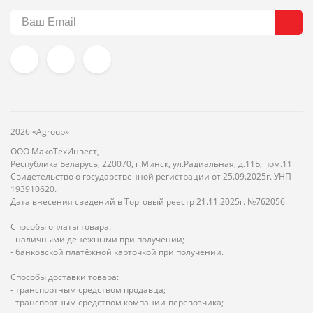
2026 «Agroup»
ООО МакоТехИнвест,
Республика Беларусь, 220070, г.Минск, ул.Радиальная, д.11Б, пом.11
Свидетельство о государственной регистрации от 25.09.2025г. УНП
193910620.
Дата внесения сведений в Торговый реестр 21.11.2025г. №762056
Способы оплаты товара:
- наличными денежными при получении;
- банковской платёжной карточкой при получении.
Способы доставки товара:
- транспортным средством продавца;
- транспортным средством компании-перевозчика;