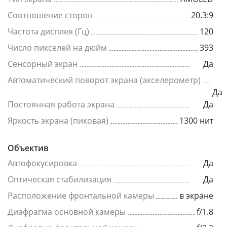
Соотношение сторон
20.3:9
Частота дисплея (Гц)
120
Число пикселей на дюйм
393
Сенсорный экран
Да
Автоматический поворот экрана (акселерометр)
Да
Постоянная работа экрана
Да
Яркость экрана (пиковая)
1300 нит
Объектив
Автофокусировка
Да
Оптическая стабилизация
Да
Расположение фронтальной камеры
в экране
Диафрагма основной камеры
f/1.8