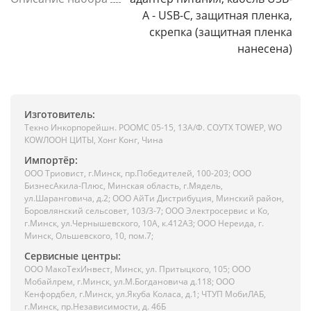
A - USB-C, защитная пленка,
скрепка (защитная пленка
нанесена)
Изготовитель:
Текно Инкорпорейшн. РООМС 05-15, 13А/Ф. СОУТХ ТОWЕР, WО
КОWЛООН ЦИТЫ, Хонг Конг, Чина
Импортёр:
ООО Триовист, г.Минск, пр.Победителей, 100-203; ООО
БизнесАкила-Плюс, Минская область, г.Мядель,
ул.Шаранговича, д.2; ООО АйТи Дистрибуция, Минский район,
Боровлянский сельсовет, 103/3-7; ООО Электросервис и Ко,
г.Минск, ул.Чернышевского, 10А, к.412АЗ; ООО Нереида, г.
Минск, Ольшевского, 10, пом.7;
Сервисные центры:
ООО МакоТехИнвест, Минск, ул. Притыцкого, 105; ООО
Мобайлрем, г.Минск, ул.М.Богдановича д.118; ООО
Кенфордбел, г.Минск, ул.Якуба Коласа, д.1; ЧТУП МобиЛАБ,
г.Минск, пр.Независимости, д. 46Б