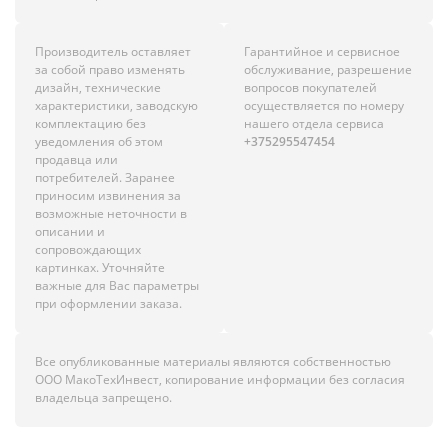
Производитель оставляет
Гарантийное и сервисное
за собой право изменять
обслуживание, разрешение
дизайн, технические
вопросов покупателей
характеристики, заводскую
осуществляется по номеру
комплектацию без
нашего отдела сервиса
уведомления об этом
+375295547454
продавца или
потребителей. Заранее
приносим извинения за
возможные неточности в
описании и
сопровождающих
картинках. Уточняйте
важные для Вас параметры
при оформлении заказа.
Все опубликованные материалы являются собственностью
ООО МакоТехИнвест, копирование информации без согласия
владельца запрещено.