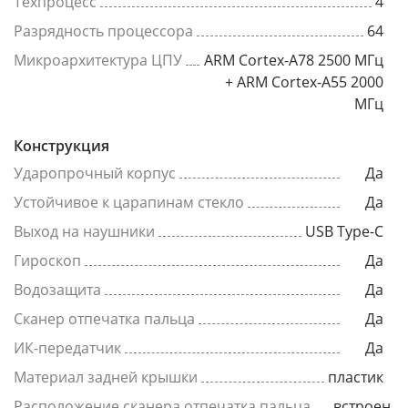
Техпроцесс
4
Разрядность процессора
64
Микроархитектура ЦПУ
ARM Cortex-A78 2500 МГц
+ ARM Cortex-A55 2000
МГц
Конструкция
Ударопрочный корпус
Да
Устойчивое к царапинам стекло
Да
Выход на наушники
USB Type-C
Гироскоп
Да
Водозащита
Да
Сканер отпечатка пальца
Да
ИК-передатчик
Да
Материал задней крышки
пластик
Расположение сканера отпечатка пальца
встроен