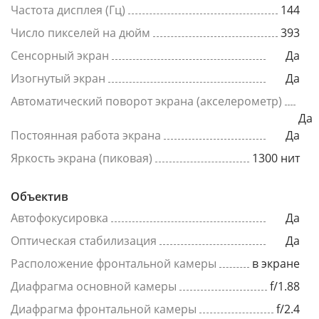
Частота дисплея (Гц)
144
Число пикселей на дюйм
393
Сенсорный экран
Да
Изогнутый экран
Да
Автоматический поворот экрана (акселерометр)
Да
Постоянная работа экрана
Да
Яркость экрана (пиковая)
1300 нит
Объектив
Автофокусировка
Да
Оптическая стабилизация
Да
Расположение фронтальной камеры
в экране
Диафрагма основной камеры
f/1.88
Диафрагма фронтальной камеры
f/2.4