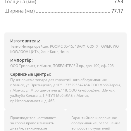
Толщина (мм)
7.53
Ширина (мм)
77.17
Изготовитель:
Текно Инкорпорейшн. РООМС 05-15, 13А/Ф. СОУТХ ТОWЕР, WО
КОWЛООН ЦИТЫ, Хонг Конг, Чина
Импортёр:
ООО Триовист, г.Минск, ПОБЕДИТЕЛЕЙ пр., дом 100, оф. 203
Сервисные центры:
Пункт приема товара для гарантийного обслуживания:
г.Минск, ул.Притыцкого, д.105 +375295547454 ООО Мобайлрем,
г.Минск, ул.М.Богдановича д.118; ООО Кенфордбел, г.Минск,
ул.Якуба Коласа, д.1; ЧТУП МобиЛАБ, г.Минск,
пр.Независимости, д. 46Б
Производитель оставляет
Гарантийное и сервисное
за собой право изменять
обслуживание, разрешение
дизайн, технические
вопросов покупателей