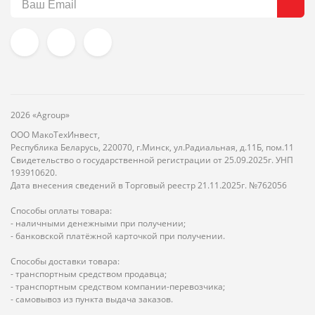
2026 «Agroup»
ООО МакоТехИнвест,
Республика Беларусь, 220070, г.Минск, ул.Радиальная, д.11Б, пом.11
Свидетельство о государственной регистрации от 25.09.2025г. УНП
193910620.
Дата внесения сведений в Торговый реестр 21.11.2025г. №762056
Способы оплаты товара:
- наличными денежными при получении;
- банковской платёжной карточкой при получении.
Способы доставки товара:
- транспортным средством продавца;
- транспортным средством компании-перевозчика;
- самовывоз из пункта выдача заказов.