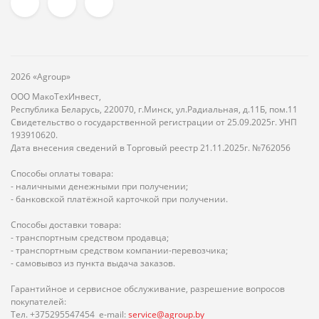
2026 «Agroup»
ООО МакоТехИнвест,
Республика Беларусь, 220070, г.Минск, ул.Радиальная, д.11Б, пом.11
Свидетельство о государственной регистрации от 25.09.2025г. УНП
193910620.
Дата внесения сведений в Торговый реестр 21.11.2025г. №762056
Способы оплаты товара:
- наличными денежными при получении;
- банковской платёжной карточкой при получении.
Способы доставки товара:
- транспортным средством продавца;
- транспортным средством компании-перевозчика;
- самовывоз из пункта выдача заказов.
Гарантийное и сервисное обслуживание, разрешение вопросов
покупателей:
Тел. +375295547454 e-mail:
service@agroup.by