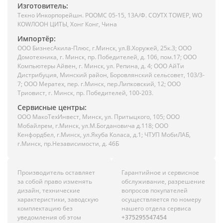
Изготовитель:
Текно Инкорпорейшн. РООМС 05-15, 13А/Ф. СОУТХ ТОWЕР, WО
КОWЛООН ЦИТЫ, Хонг Конг, Чина
Импортёр:
ООО БизнесАкила-Плюc, г.Минск, ул.В.Хоружей, 25к.3; ООО
Домотехника, г. Минск, пр. Победителей, д. 106, пом.17; ООО
Компьютеры Айвен, г. Минск, ул. Репина, д. 4; ООО АйТи
Дистрибуция, Минский район, Боровлянский сельсовет, 103/3-
7; ООО Мератех, пер. г.Минск, пер.Липковский, 12; ООО
Триовист, г. Минск, пр. Победителей, 100-203.
Сервисные центры:
ООО МакоТехИнвест, Минск, ул. Притыцкого, 105; ООО
Мобайлрем, г.Минск, ул.М.Богдановича д.118; ООО
Кенфордбел, г.Минск, ул.Якуба Коласа, д.1; ЧТУП МобиЛАБ,
г.Минск, пр.Независимости, д. 46Б
Производитель оставляет
Гарантийное и сервисное
за собой право изменять
обслуживание, разрешение
дизайн, технические
вопросов покупателей
характеристики, заводскую
осуществляется по номеру
комплектацию без
нашего отдела сервиса
уведомления об этом
+375295547454