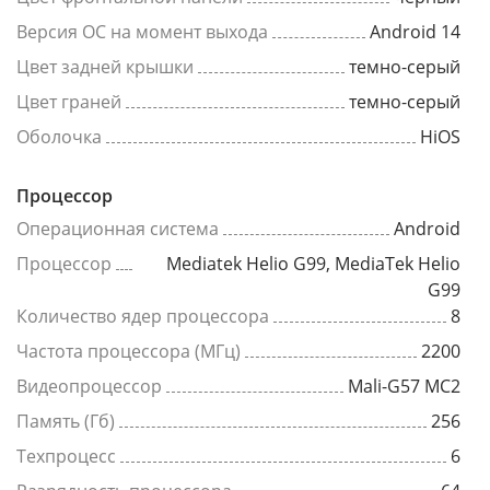
Версия ОС на момент выхода
Android 14
Цвет задней крышки
темно-серый
Цвет граней
темно-серый
Оболочка
HiOS
Процессор
Операционная система
Android
Процессор
Mediatek Helio G99, MediaTek Helio
G99
Количество ядер процессора
8
Частота процессора (МГц)
2200
Видеопроцессор
Mali-G57 MC2
Память (Гб)
256
Техпроцесс
6