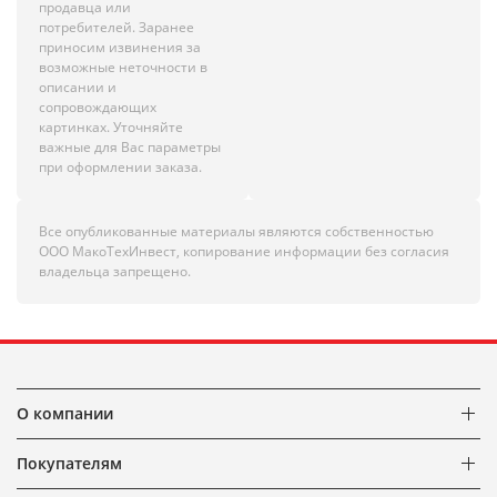
продавца или
потребителей. Заранее
приносим извинения за
возможные неточности в
описании и
сопровождающих
картинках. Уточняйте
важные для Вас параметры
при оформлении заказа.
Все опубликованные материалы являются собственностью
ООО МакоТехИнвест, копирование информации без согласия
владельца запрещено.
О компании
Покупателям