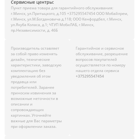
Сервисные центры:
Пункт приема товара для гарантийного обслуживания:
г.Минск, ул.Притыцкого, д.105 +375295547454 ООО Мобайлрем,
г.Минск, ул.М.Богдановича д.118; ООО Кенфордбел, г.Минск,
ул.Якуба Коласа, д.1; ЧТУП МобиЛАБ, г.Минск,
пр.Независимости, д. 46Б
Производитель оставляет
Гарантийное и сервисное
за собой право изменять
обслуживание, разрешение
дизайн, технические
вопросов покупателей
характеристики, заводскую
осуществляется по номеру
комплектацию без
нашего отдела сервиса
уведомления об этом
+375295547454
продавца или
потребителей. Заранее
приносим извинения за
возможные неточности в
описании и
сопровождающих
картинках. Уточняйте
важные для Вас параметры
при оформлении заказа.