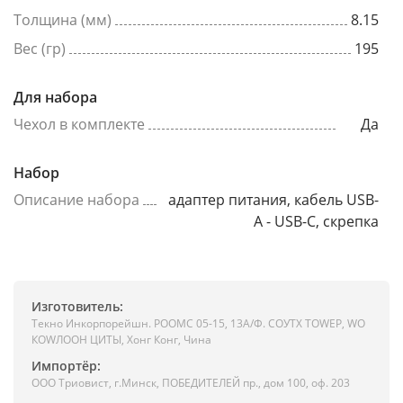
Толщина (мм)
8.15
Вес (гр)
195
Для набора
Чехол в комплекте
Да
Набор
Описание набора
адаптер питания, кабель USB-
A - USB-C, скрепка
Изготовитель:
Текно Инкорпорейшн. РООМС 05-15, 13А/Ф. СОУТХ ТОWЕР, WО
КОWЛООН ЦИТЫ, Хонг Конг, Чина
Импортёр:
ООО Триовист, г.Минск, ПОБЕДИТЕЛЕЙ пр., дом 100, оф. 203