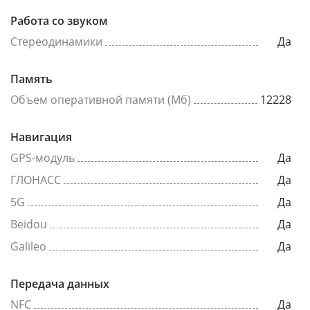
Работа со звуком
Стереодинамики
Да
Память
Объем оперативной памяти (Мб)
12228
Навигация
GPS-модуль
Да
ГЛОНАСС
Да
5G
Да
Beidou
Да
Galileo
Да
Передача данных
NFC
Да