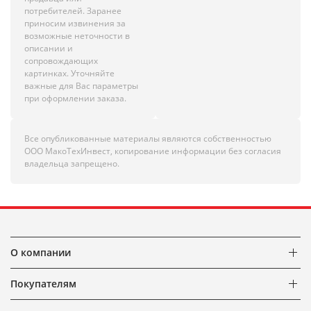
потребителей. Заранее
приносим извинения за
возможные неточности в
описании и
сопровождающих
картинках. Уточняйте
важные для Вас параметры
при оформлении заказа.
Все опубликованные материалы являются собственностью
ООО МакоТехИнвест, копирование информации без согласия
владельца запрещено.
О компании
Покупателям