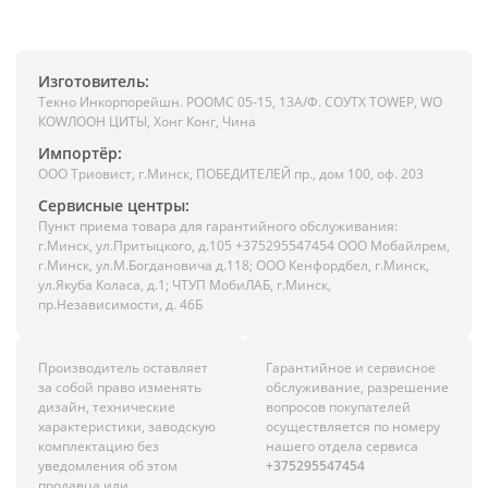
Изготовитель:
Текно Инкорпорейшн. РООМС 05-15, 13А/Ф. СОУТХ ТОWЕР, WО
КОWЛООН ЦИТЫ, Хонг Конг, Чина
Импортёр:
ООО Триовист, г.Минск, ПОБЕДИТЕЛЕЙ пр., дом 100, оф. 203
Сервисные центры:
Пункт приема товара для гарантийного обслуживания:
г.Минск, ул.Притыцкого, д.105 +375295547454 ООО Мобайлрем,
г.Минск, ул.М.Богдановича д.118; ООО Кенфордбел, г.Минск,
ул.Якуба Коласа, д.1; ЧТУП МобиЛАБ, г.Минск,
пр.Независимости, д. 46Б
Производитель оставляет
Гарантийное и сервисное
за собой право изменять
обслуживание, разрешение
дизайн, технические
вопросов покупателей
характеристики, заводскую
осуществляется по номеру
комплектацию без
нашего отдела сервиса
уведомления об этом
+375295547454
продавца или