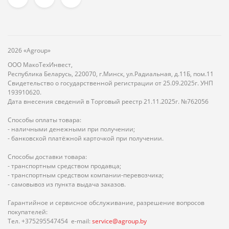
2026 «Agroup»
ООО МакоТехИнвест,
Республика Беларусь, 220070, г.Минск, ул.Радиальная, д.11Б, пом.11
Свидетельство о государственной регистрации от 25.09.2025г. УНП
193910620.
Дата внесения сведений в Торговый реестр 21.11.2025г. №762056
Способы оплаты товара:
- наличными денежными при получении;
- банковской платёжной карточкой при получении.
Способы доставки товара:
- транспортным средством продавца;
- транспортным средством компании-перевозчика;
- самовывоз из пункта выдача заказов.
Гарантийное и сервисное обслуживание, разрешение вопросов
покупателей:
Тел. +375295547454 e-mail:
service@agroup.by