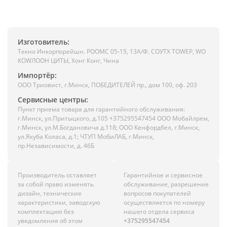
Изготовитель:
Текно Инкорпорейшн. РООМС 05-15, 13А/Ф. СОУТХ ТОWЕР, WО
КОWЛООН ЦИТЫ, Хонг Конг, Чина
Импортёр:
ООО Триовист, г.Минск, ПОБЕДИТЕЛЕЙ пр., дом 100, оф. 203
Сервисные центры:
Пункт приема товара для гарантийного обслуживания:
г.Минск, ул.Притыцкого, д.105 +375295547454 ООО Мобайлрем,
г.Минск, ул.М.Богдановича д.118; ООО Кенфордбел, г.Минск,
ул.Якуба Коласа, д.1; ЧТУП МобиЛАБ, г.Минск,
пр.Независимости, д. 46Б
Производитель оставляет
Гарантийное и сервисное
за собой право изменять
обслуживание, разрешение
дизайн, технические
вопросов покупателей
характеристики, заводскую
осуществляется по номеру
комплектацию без
нашего отдела сервиса
уведомления об этом
+375295547454