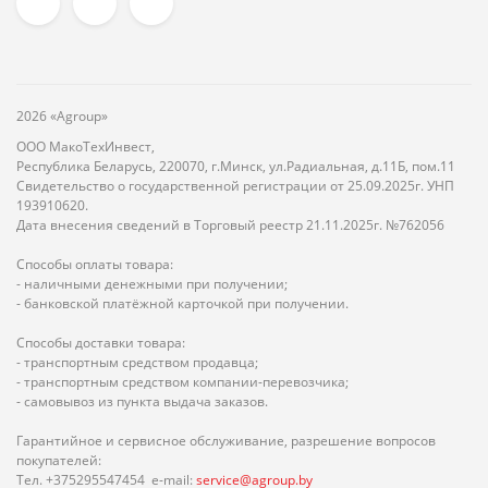
2026 «Agroup»
ООО МакоТехИнвест,
Республика Беларусь, 220070, г.Минск, ул.Радиальная, д.11Б, пом.11
Свидетельство о государственной регистрации от 25.09.2025г. УНП
193910620.
Дата внесения сведений в Торговый реестр 21.11.2025г. №762056
Способы оплаты товара:
- наличными денежными при получении;
- банковской платёжной карточкой при получении.
Способы доставки товара:
- транспортным средством продавца;
- транспортным средством компании-перевозчика;
- самовывоз из пункта выдача заказов.
Гарантийное и сервисное обслуживание, разрешение вопросов
покупателей:
Тел. +375295547454 e-mail:
service@agroup.by