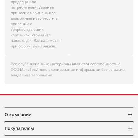
продавца или
потребителей. Заранее
приносим извинения за
возможные неточности в
описании и
сопровождающих
картинках. Уточняйте
важные для Вас параметры
при оформлении заказа.
Все опубликованные материалы являются собственностью
ООО МакоТехИнвест, копирование информации без согласия
владельца запрещено.
О компании
Покупателям