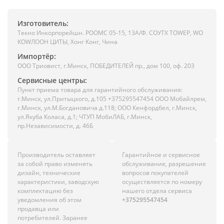
Изготовитель:
Текно Инкорпорейшн. РООМС 05-15, 13А/Ф. СОУТХ ТОWЕР, WО
КОWЛООН ЦИТЫ, Хонг Конг, Чина
Импортёр:
ООО Триовист, г.Минск, ПОБЕДИТЕЛЕЙ пр., дом 100, оф. 203
Сервисные центры:
Пункт приема товара для гарантийного обслуживания:
г.Минск, ул.Притыцкого, д.105 +375295547454 ООО Мобайлрем,
г.Минск, ул.М.Богдановича д.118; ООО Кенфордбел, г.Минск,
ул.Якуба Коласа, д.1; ЧТУП МобиЛАБ, г.Минск,
пр.Независимости, д. 46Б
Производитель оставляет
Гарантийное и сервисное
за собой право изменять
обслуживание, разрешение
дизайн, технические
вопросов покупателей
характеристики, заводскую
осуществляется по номеру
комплектацию без
нашего отдела сервиса
уведомления об этом
+375295547454
продавца или
потребителей. Заранее