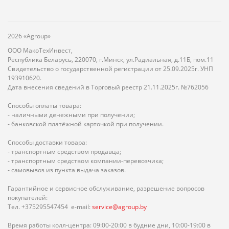
2026 «Agroup»
ООО МакоТехИнвест,
Республика Беларусь, 220070, г.Минск, ул.Радиальная, д.11Б, пом.11
Свидетельство о государственной регистрации от 25.09.2025г. УНП
193910620.
Дата внесения сведений в Торговый реестр 21.11.2025г. №762056
Способы оплаты товара:
- наличными денежными при получении;
- банковской платёжной карточкой при получении.
Способы доставки товара:
- транспортным средством продавца;
- транспортным средством компании-перевозчика;
- самовывоз из пункта выдача заказов.
Гарантийное и сервисное обслуживание, разрешение вопросов
покупателей:
Тел. +375295547454 e-mail:
service@agroup.by
Время работы колл-центра: 09:00-20:00 в будние дни, 10:00-19:00 в