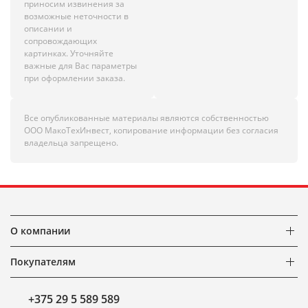
приносим извинения за
возможные неточности в
описании и
сопровождающих
картинках. Уточняйте
важные для Вас параметры
при оформлении заказа.
Все опубликованные материалы являются собственностью
ООО МакоТехИнвест, копирование информации без согласия
владельца запрещено.
О компании
Покупателям
+375 29 5 589 589