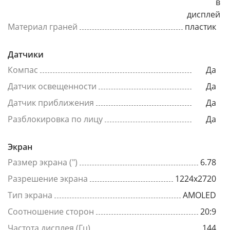
в
дисплей
Материал граней
пластик
Датчики
Компас
Да
Датчик освещенности
Да
Датчик приближения
Да
Разблокировка по лицу
Да
Экран
Размер экрана (")
6.78
Разрешение экрана
1224x2720
Тип экрана
AMOLED
Соотношение сторон
20:9
Частота дисплея (Гц)
144