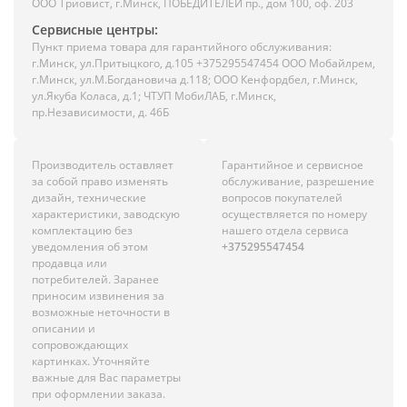
ООО Триовист, г.Минск, ПОБЕДИТЕЛЕЙ пр., дом 100, оф. 203
Сервисные центры:
Пункт приема товара для гарантийного обслуживания:
г.Минск, ул.Притыцкого, д.105 +375295547454 ООО Мобайлрем,
г.Минск, ул.М.Богдановича д.118; ООО Кенфордбел, г.Минск,
ул.Якуба Коласа, д.1; ЧТУП МобиЛАБ, г.Минск,
пр.Независимости, д. 46Б
Производитель оставляет
Гарантийное и сервисное
за собой право изменять
обслуживание, разрешение
дизайн, технические
вопросов покупателей
характеристики, заводскую
осуществляется по номеру
комплектацию без
нашего отдела сервиса
уведомления об этом
+375295547454
продавца или
потребителей. Заранее
приносим извинения за
возможные неточности в
описании и
сопровождающих
картинках. Уточняйте
важные для Вас параметры
при оформлении заказа.