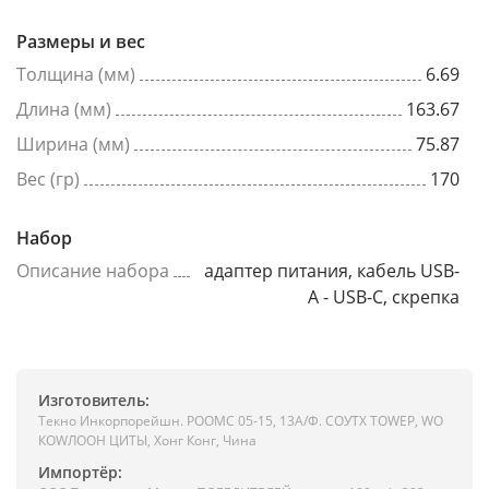
Размеры и вес
Толщина (мм)
6.69
Длина (мм)
163.67
Ширина (мм)
75.87
Вес (гр)
170
Набор
Описание набора
адаптер питания, кабель USB-
A - USB-C, скрепка
Изготовитель:
Текно Инкорпорейшн. РООМС 05-15, 13А/Ф. СОУТХ ТОWЕР, WО
КОWЛООН ЦИТЫ, Хонг Конг, Чина
Импортёр: