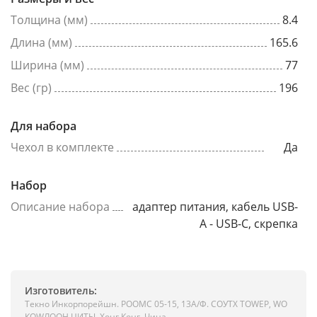
Толщина (мм)
8.4
Длина (мм)
165.6
Ширина (мм)
77
Вес (гр)
196
Для набора
Чехол в комплекте
Да
Набор
Описание набора
адаптер питания, кабель USB-
A - USB-C, скрепка
Изготовитель:
Текно Инкорпорейшн. РООМС 05-15, 13А/Ф. СОУТХ ТОWЕР, WО
КОWЛООН ЦИТЫ, Хонг Конг, Чина