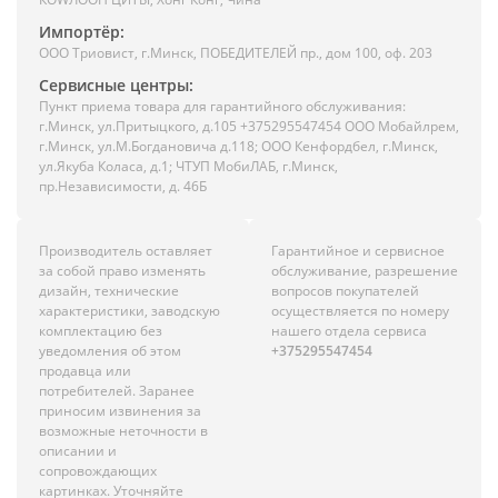
Импортёр:
ООО Триовист, г.Минск, ПОБЕДИТЕЛЕЙ пр., дом 100, оф. 203
Сервисные центры:
Пункт приема товара для гарантийного обслуживания:
г.Минск, ул.Притыцкого, д.105 +375295547454 ООО Мобайлрем,
г.Минск, ул.М.Богдановича д.118; ООО Кенфордбел, г.Минск,
ул.Якуба Коласа, д.1; ЧТУП МобиЛАБ, г.Минск,
пр.Независимости, д. 46Б
Производитель оставляет
Гарантийное и сервисное
за собой право изменять
обслуживание, разрешение
дизайн, технические
вопросов покупателей
характеристики, заводскую
осуществляется по номеру
комплектацию без
нашего отдела сервиса
уведомления об этом
+375295547454
продавца или
потребителей. Заранее
приносим извинения за
возможные неточности в
описании и
сопровождающих
картинках. Уточняйте