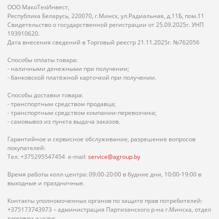
ООО МакоТехИнвест,
Республика Беларусь, 220070, г.Минск, ул.Радиальная, д.11Б, пом.11
Свидетельство о государственной регистрации от 25.09.2025г. УНП
193910620.
Дата внесения сведений в Торговый реестр 21.11.2025г. №762056
Способы оплаты товара:
- наличными денежными при получении;
- банковской платёжной карточкой при получении.
Способы доставки товара:
- транспортным средством продавца;
- транспортным средством компании-перевозчика;
- самовывоз из пункта выдача заказов.
Гарантийное и сервисное обслуживание, разрешение вопросов
покупателей:
Тел. +375295547454 e-mail:
service@agroup.by
Время работы колл-центра: 09:00-20:00 в будние дни, 10:00-19:00 в
выходные и праздничные.
Контакты уполномоченных органов по защите прав потребителей:
+375173743973 – администрация Партизанского р-на г.Минска, отдел
торговли и услуг.