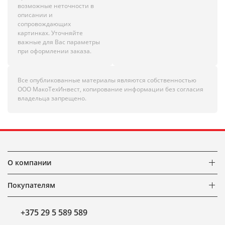
возможные неточности в
описании и
сопровождающих
картинках. Уточняйте
важные для Вас параметры
при оформлении заказа.
Все опубликованные материалы являются собственностью
ООО МакоТехИнвест, копирование информации без согласия
владельца запрещено.
О компании
Покупателям
+375 29 5 589 589