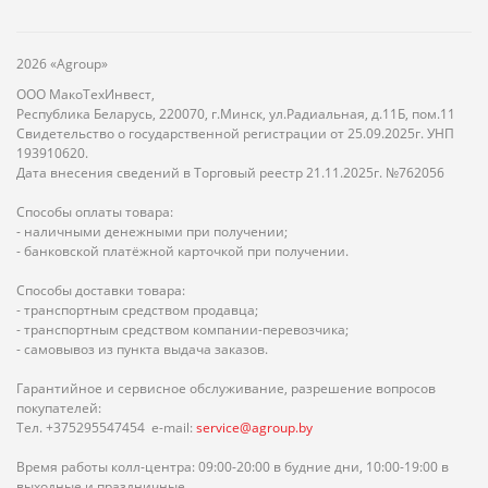
2026 «Agroup»
ООО МакоТехИнвест,
Республика Беларусь, 220070, г.Минск, ул.Радиальная, д.11Б, пом.11
Свидетельство о государственной регистрации от 25.09.2025г. УНП
193910620.
Дата внесения сведений в Торговый реестр 21.11.2025г. №762056
Способы оплаты товара:
- наличными денежными при получении;
- банковской платёжной карточкой при получении.
Способы доставки товара:
- транспортным средством продавца;
- транспортным средством компании-перевозчика;
- самовывоз из пункта выдача заказов.
Гарантийное и сервисное обслуживание, разрешение вопросов
покупателей:
Тел. +375295547454 e-mail:
service@agroup.by
Время работы колл-центра: 09:00-20:00 в будние дни, 10:00-19:00 в
выходные и праздничные.