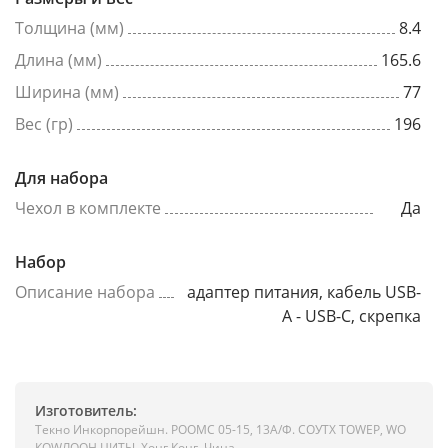
Толщина (мм)
8.4
Длина (мм)
165.6
Ширина (мм)
77
Вес (гр)
196
Для набора
Чехол в комплекте
Да
Набор
Описание набора
адаптер питания, кабель USB-
A - USB-C, скрепка
Изготовитель:
Текно Инкорпорейшн. РООМС 05-15, 13А/Ф. СОУТХ ТОWЕР, WО
КОWЛООН ЦИТЫ, Хонг Конг, Чина