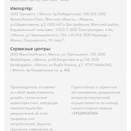
Импортёр:
ООО Триовист, г.Минск, пр.Победителей, 100-203; ООО
БизнесАкила-Плюс, Минская область, г.Мядель,
ул.Шаранговича, д.2; ООО АйТи Дистрибуция, Минский район,
Боровлянский сельсовет, 103/3-7; ООО Электросервис и Ко,
г.Минск, ул.Чернышевского, 10А, к.412АЗ; ООО Нереида, г.
Минск, Ольшевского, 10, пом.7;
Сервисные центры:
ООО МакоТехИнвест, Минск, ул. Притыцкого, 105; ООО
Мобайлрем, г.Минск, ул.М.Богдановича д.118; ООО
Кенфордбел, г.Минск, ул.Якуба Коласа, д.1; ЧТУП МобиЛАБ,
г.Минск, пр.Независимости, д. 46Б
Производитель оставляет
Гарантийное и сервисное
за собой право изменять
обслуживание, разрешение
дизайн, технические
вопросов покупателей
характеристики, заводскую
осуществляется по номеру
комплектацию без
нашего отдела сервиса
уведомления об этом
+375295547454
продавца или
потребителей. Заранее
приносим извинения за