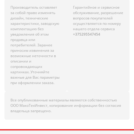
Производитель оставляет
Гарантийное и сервисное
за собой право изменять
обслуживание, разрешение
дизайн, технические
вопросов покупателей
характеристики, заводскую
осуществляется по номеру
комплектацию без
нашего отдела сервиса
уведомления об этом
+375295547454
продавца или
потребителей. Заранее
приносим извинения за
возможные неточности в
описании и
сопровождающих
картинках. Уточняйте
важные для Вас параметры
при оформлении заказа.
Все опубликованные материалы являются собственностью
ООО МакоТехИнвест, копирование информации без согласия
владельца запрещено.