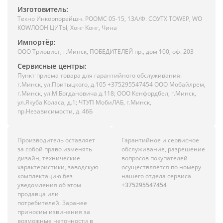
Изготовитель:
Текно Инкорпорейшн. РООМС 05-15, 13А/Ф. СОУТХ ТОWЕР, WО
КОWЛООН ЦИТЫ, Хонг Конг, Чина
Импортёр:
ООО Триовист, г.Минск, ПОБЕДИТЕЛЕЙ пр., дом 100, оф. 203
Сервисные центры:
Пункт приема товара для гарантийного обслуживания:
г.Минск, ул.Притыцкого, д.105 +375295547454 ООО Мобайлрем,
г.Минск, ул.М.Богдановича д.118; ООО Кенфордбел, г.Минск,
ул.Якуба Коласа, д.1; ЧТУП МобиЛАБ, г.Минск,
пр.Независимости, д. 46Б
Производитель оставляет
Гарантийное и сервисное
за собой право изменять
обслуживание, разрешение
дизайн, технические
вопросов покупателей
характеристики, заводскую
осуществляется по номеру
комплектацию без
нашего отдела сервиса
уведомления об этом
+375295547454
продавца или
потребителей. Заранее
приносим извинения за
возможные неточности в