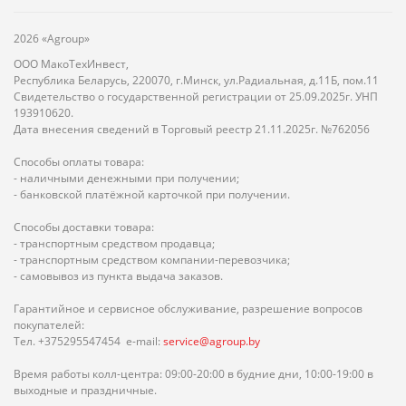
2026 «Agroup»
ООО МакоТехИнвест,
Республика Беларусь, 220070, г.Минск, ул.Радиальная, д.11Б, пом.11
Свидетельство о государственной регистрации от 25.09.2025г. УНП
193910620.
Дата внесения сведений в Торговый реестр 21.11.2025г. №762056
Способы оплаты товара:
- наличными денежными при получении;
- банковской платёжной карточкой при получении.
Способы доставки товара:
- транспортным средством продавца;
- транспортным средством компании-перевозчика;
- самовывоз из пункта выдача заказов.
Гарантийное и сервисное обслуживание, разрешение вопросов
покупателей:
Тел. +375295547454 e-mail:
service@agroup.by
Время работы колл-центра: 09:00-20:00 в будние дни, 10:00-19:00 в
выходные и праздничные.