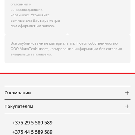
описании и
сопровождающих
картинках. Уточняйте
важные для Вас параметры
при оформлении заказа.
Все опубликованные материалы являются собственностью
ООО МакоТехИнвест, копирование информации без согласия
владельца запрещено.
О компании
Покупателям
+375 29 5 589 589
+375 44 5 589 589