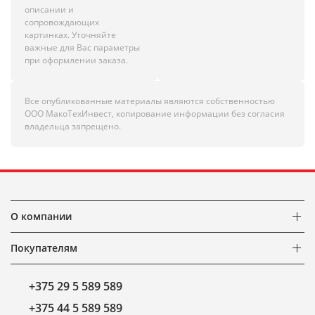
описании и
сопровождающих
картинках. Уточняйте
важные для Вас параметры
при оформлении заказа.
Все опубликованные материалы являются собственностью
ООО МакоТехИнвест, копирование информации без согласия
владельца запрещено.
О компании
Покупателям
+375 29 5 589 589
+375 44 5 589 589