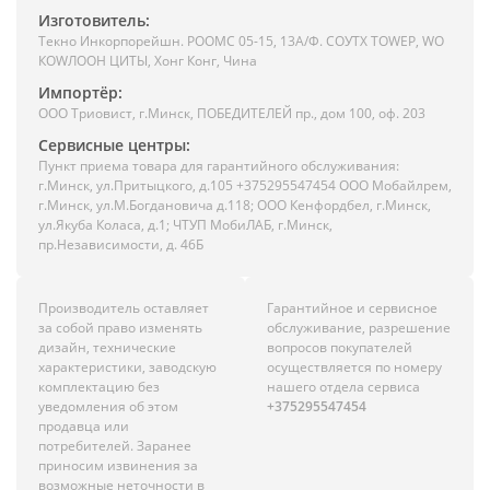
Изготовитель:
Текно Инкорпорейшн. РООМС 05-15, 13А/Ф. СОУТХ ТОWЕР, WО
КОWЛООН ЦИТЫ, Хонг Конг, Чина
Импортёр:
ООО Триовист, г.Минск, ПОБЕДИТЕЛЕЙ пр., дом 100, оф. 203
Сервисные центры:
Пункт приема товара для гарантийного обслуживания:
г.Минск, ул.Притыцкого, д.105 +375295547454 ООО Мобайлрем,
г.Минск, ул.М.Богдановича д.118; ООО Кенфордбел, г.Минск,
ул.Якуба Коласа, д.1; ЧТУП МобиЛАБ, г.Минск,
пр.Независимости, д. 46Б
Производитель оставляет
Гарантийное и сервисное
за собой право изменять
обслуживание, разрешение
дизайн, технические
вопросов покупателей
характеристики, заводскую
осуществляется по номеру
комплектацию без
нашего отдела сервиса
уведомления об этом
+375295547454
продавца или
потребителей. Заранее
приносим извинения за
возможные неточности в