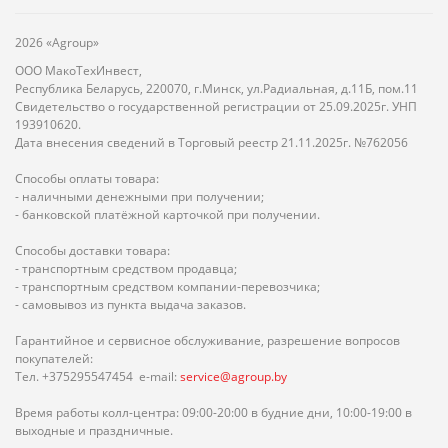
2026 «Agroup»
ООО МакоТехИнвест,
Республика Беларусь, 220070, г.Минск, ул.Радиальная, д.11Б, пом.11
Свидетельство о государственной регистрации от 25.09.2025г. УНП
193910620.
Дата внесения сведений в Торговый реестр 21.11.2025г. №762056
Способы оплаты товара:
- наличными денежными при получении;
- банковской платёжной карточкой при получении.
Способы доставки товара:
- транспортным средством продавца;
- транспортным средством компании-перевозчика;
- самовывоз из пункта выдача заказов.
Гарантийное и сервисное обслуживание, разрешение вопросов
покупателей:
Тел. +375295547454 e-mail:
service@agroup.by
Время работы колл-центра: 09:00-20:00 в будние дни, 10:00-19:00 в
выходные и праздничные.