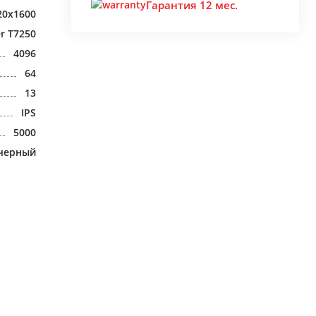
Гарантия 12 мес.
20x1600
er T7250
4096
64
13
IPS
5000
черный