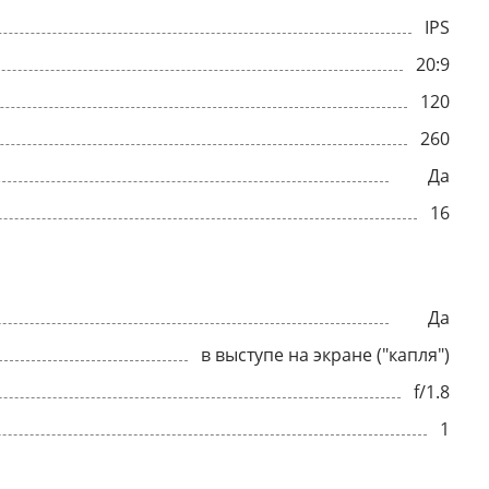
IPS
20:9
120
260
Да
16
Да
в выступе на экране ("капля")
f/1.8
1