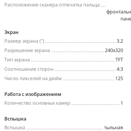
Расположение сканера отпечатка пальца
фронталь
пан
Экран
Размер экрана (")
3.2
Разрешение экрана
240x320
Тип экрана
TFT
Соотношение сторон
4:3
Число пикселей на дюйм
125
Работа с изображением
Количество основных камер
1
Вспышка
Вспышка
тыльная