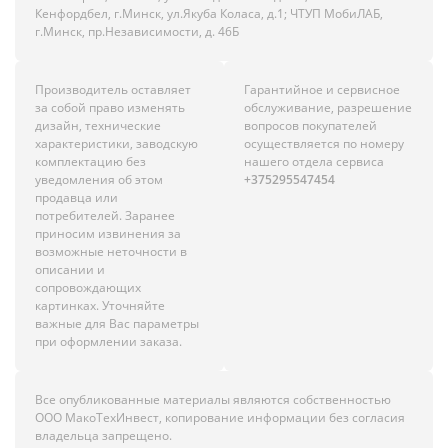
Кенфордбел, г.Минск, ул.Якуба Коласа, д.1; ЧТУП МобиЛАБ,
г.Минск, пр.Независимости, д. 46Б
Производитель оставляет
Гарантийное и сервисное
за собой право изменять
обслуживание, разрешение
дизайн, технические
вопросов покупателей
характеристики, заводскую
осуществляется по номеру
комплектацию без
нашего отдела сервиса
уведомления об этом
+375295547454
продавца или
потребителей. Заранее
приносим извинения за
возможные неточности в
описании и
сопровождающих
картинках. Уточняйте
важные для Вас параметры
при оформлении заказа.
Все опубликованные материалы являются собственностью
ООО МакоТехИнвест, копирование информации без согласия
владельца запрещено.