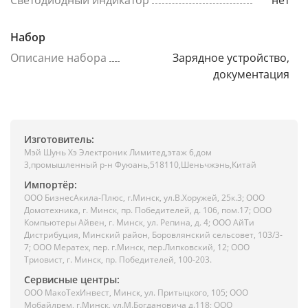
Светодиодный индикатор
нет
Набор
Описание набора
Зарядное устройство,
документация
Изготовитель:
Мэй Шунь Хэ Электроник Лимитед,этаж 6,дом
3,промышленный р-н Фуюань,518110,Шеньчжэнь,Китай
Импортёр:
ООО БизнесАкила-Плюc, г.Минск, ул.В.Хоружей, 25к.3; ООО
Домотехника, г. Минск, пр. Победителей, д. 106, пом.17; ООО
Компьютеры Айвен, г. Минск, ул. Репина, д. 4; ООО АйТи
Дистрибуция, Минский район, Боровлянский сельсовет, 103/3-
7; ООО Мератех, пер. г.Минск, пер.Липковский, 12; ООО
Триовист, г. Минск, пр. Победителей, 100-203.
Сервисные центры:
ООО МакоТехИнвест, Минск, ул. Притыцкого, 105; ООО
Мобайлрем, г.Минск, ул.М.Богдановича д.118; ООО