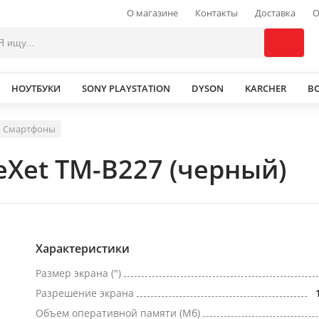
О магазине
Контакты
Доставка
О
НОУТБУКИ
SONY PLAYSTATION
DYSON
KARCHER
В
Смартфоны
Xet TM-B227 (черный)
Характеристики
Размер экрана (")
Разрешение экрана
Объем оперативной памяти (Мб)