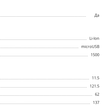
Да
Li-Ion
microUSB
1500
11.5
121.5
62
137