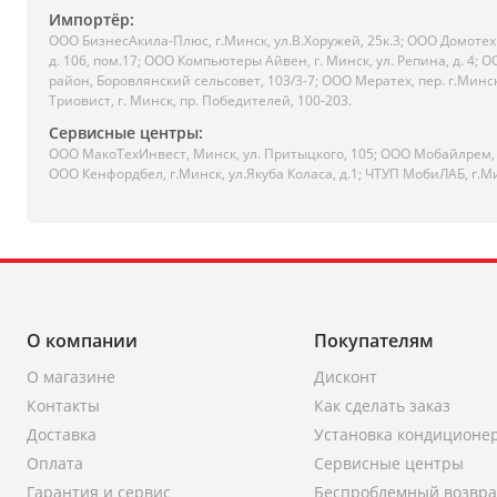
Импортёр:
ООО БизнесАкила-Плюc, г.Минск, ул.В.Хоружей, 25к.3; ООО Домотехн
д. 106, пом.17; ООО Компьютеры Айвен, г. Минск, ул. Репина, д. 4
район, Боровлянский сельсовет, 103/3-7; ООО Мератех, пер. г.Минс
Триовист, г. Минск, пр. Победителей, 100-203.
Сервисные центры:
ООО МакоТехИнвест, Минск, ул. Притыцкого, 105; ООО Мобайлрем, г
ООО Кенфордбел, г.Минск, ул.Якуба Коласа, д.1; ЧТУП МобиЛАБ, г.М
О компании
Покупателям
О магазине
Дисконт
Контакты
Как сделать заказ
Доставка
Установка кондиционе
Оплата
Сервисные центры
Гарантия и сервис
Беспроблемный возвра