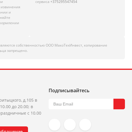
ли
сервиса
+375295547454
м извинения
ании и
чняйте
оформлении
являются собственностью ООО МакоТехИнвест, копирование
ьца запрещено.
Подписывайтесь
ритыцкого, д.105 в
10.00 до 20.00; в
раздничные с 10.00
 обращение