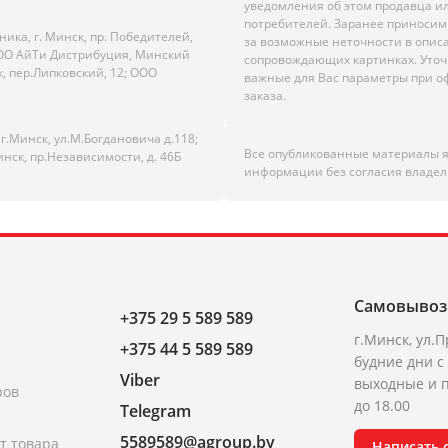
уведомления об этом продавца и
потребителей. Заранее приноси
ика, г. Минск, пр. Победителей,
за возможные неточности в опис
; ООО АйТи Дистрибуция, Минский
сопровождающих картинках. Уто
к, пер.Липковский, 12; ООО
важные для Вас параметры при 
заказа.
.Минск, ул.М.Богдановича д.118;
Все опубликованные материалы 
инск, пр.Независимости, д. 46Б
информации без согласия владел
Самовывоз
+375 29 5 589 589
г.Минск, ул.П
+375 44 5 589 589
будние дни с 
Viber
выходные и п
ров
до 18.00
Telegram
5589589@agroup.by
т товара
Написать