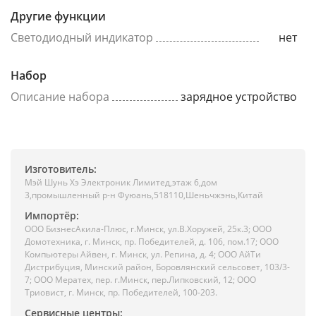
Другие функции
Светодиодный индикатор
нет
Набор
Описание набора
зарядное устройство
Изготовитель:
Мэй Шунь Хэ Электроник Лимитед,этаж 6,дом
3,промышленный р-н Фуюань,518110,Шеньчжэнь,Китай
Импортёр:
ООО БизнесАкила-Плюc, г.Минск, ул.В.Хоружей, 25к.3; ООО
Домотехника, г. Минск, пр. Победителей, д. 106, пом.17; ООО
Компьютеры Айвен, г. Минск, ул. Репина, д. 4; ООО АйТи
Дистрибуция, Минский район, Боровлянский сельсовет, 103/3-
7; ООО Мератех, пер. г.Минск, пер.Липковский, 12; ООО
Триовист, г. Минск, пр. Победителей, 100-203.
Сервисные центры: