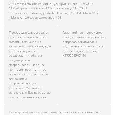
ООО МакоТехИнвест, Минск, ул. Притыцкого, 105; ООО
Мобайлрем, г.Минск, ул.М.Богдановича д.118; ООО
Кенфордбел, г.Минск, ул.Якуба Коласа, д.1; ЧТУП МобиЛАБ,
г.Минск, пр.Независимости, д. 46Б
Производитель оставляет
Гарантийное и сервисное
за собой право изменять
обслуживание, разрешение
дизайн, технические
вопросов покупателей
характеристики, заводскую
осуществляется по номеру
комплектацию без
нашего отдела сервиса
уведомления об этом
+375295547454
продавца или
потребителей. Заранее
приносим извинения за
возможные неточности в
описании и
сопровождающих
картинках. Уточняйте
важные для Вас параметры
при оформлении заказа.
Все опубликованные материалы являются собственностью