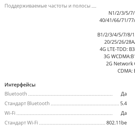
Поддерживаемые частоты и полосы
N1/2/3/5/7/
40/41/66/71/77/78/7
B1/2/3/4/5/7/8/
20/25/26/28A
4G LTE-TDD: B34/38/39/40/41
3G WCDMA:B1/2/4/5/6/8/19
2G Network 
CDMA: 
Интерфейсы
Bluetooth
Да
Стандарт Bluetooth
5.4
Wi-Fi
Да
Стандарт Wi-Fi
802.11be