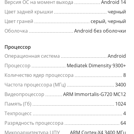
Версия ОС на момент выхода
Android 14
Цвет задней крышки
черный
Цвет граней
серый, черный
Оболочка
Android без оболочки
Процессор
Операционная система
Android
Процессор
Mediatek Dimensity 9300+
Количество ядер процессора
8
Частота процессора (МГц)
3400
Видеопроцессор
ARM Immortalis-G720 MC12
Память (Гб)
1024
Техпроцесс
4
Разрядность процессора
64
Микроархитектура ЦПУ
ARM Cortex-X4 3400 МГц