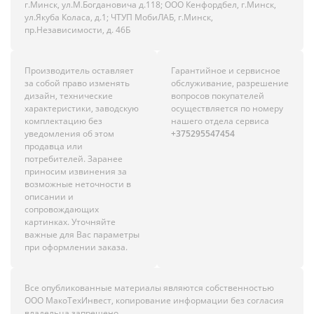
г.Минск, ул.М.Богдановича д.118; ООО Кенфордбел, г.Минск,
ул.Якуба Коласа, д.1; ЧТУП МобиЛАБ, г.Минск,
пр.Независимости, д. 46Б
Производитель оставляет
Гарантийное и сервисное
за собой право изменять
обслуживание, разрешение
дизайн, технические
вопросов покупателей
характеристики, заводскую
осуществляется по номеру
комплектацию без
нашего отдела сервиса
уведомления об этом
+375295547454
продавца или
потребителей. Заранее
приносим извинения за
возможные неточности в
описании и
сопровождающих
картинках. Уточняйте
важные для Вас параметры
при оформлении заказа.
Все опубликованные материалы являются собственностью
ООО МакоТехИнвест, копирование информации без согласия
владельца запрещено.