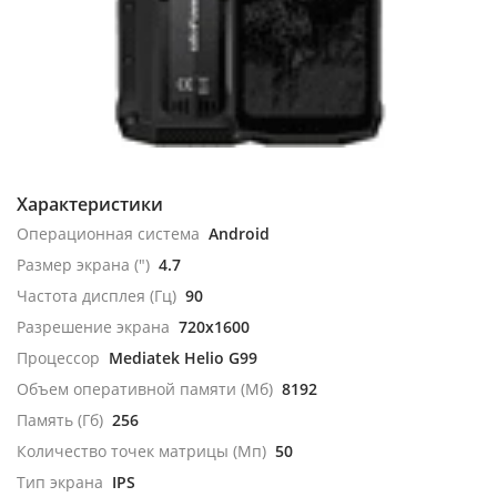
Характеристики
Операционная система
Android
Размер экрана (")
4.7
Частота дисплея (Гц)
90
Разрешение экрана
720x1600
Процессор
Mediatek Helio G99
Объем оперативной памяти (Мб)
8192
Память (Гб)
256
Количество точек матрицы (Мп)
50
Тип экрана
IPS