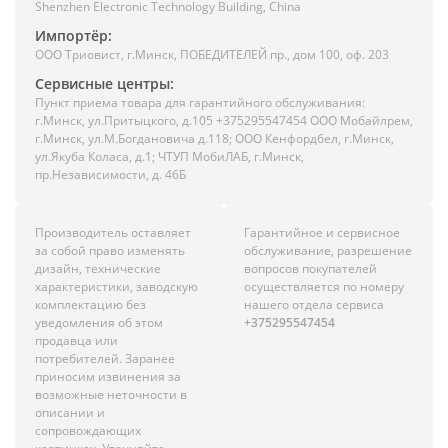
Shenzhen Electronic Technology Building, China
Импортёр:
ООО Триовист, г.Минск, ПОБЕДИТЕЛЕЙ пр., дом 100, оф. 203
Сервисные центры:
Пункт приема товара для гарантийного обслуживания:
г.Минск, ул.Притыцкого, д.105 +375295547454 ООО Мобайлрем,
г.Минск, ул.М.Богдановича д.118; ООО Кенфордбел, г.Минск,
ул.Якуба Коласа, д.1; ЧТУП МобиЛАБ, г.Минск,
пр.Независимости, д. 46Б
Производитель оставляет
Гарантийное и сервисное
за собой право изменять
обслуживание, разрешение
дизайн, технические
вопросов покупателей
характеристики, заводскую
осуществляется по номеру
комплектацию без
нашего отдела сервиса
уведомления об этом
+375295547454
продавца или
потребителей. Заранее
приносим извинения за
возможные неточности в
описании и
сопровождающих