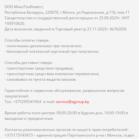
ООО МакоТехИнвест,
Республика Беларусь, 220070, г.Минск, ул.Радиальная, д.11Б, пом.11
Свидетельство о государственной регистрации от 25.09.2025г. УНП
193910620.
Дата внесения сведений в Торговый реестр 21.11.2025г. №762056
Способы оплаты товара:
- наличными денежными при получении;
- банковской платёжной карточкой при получении.
Способы доставки товара:
- транспортным средством продавца;
- транспортным средством компании-перевозчика;
- самовывоз из пункта выдача заказов.
Гарантийное и сервисное обслуживание, разрешение вопросов
покупателей:
Тел. +375295547454 e-mail:
service@agroup.by
Время работы колл-центра: 09:00-20:00 в будние дни, 10:00-19:00 в
выходные и праздничные.
Контакты уполномоченных органов по защите прав потребителей:
+375173743973 – администрация Партизанского р-на г.Минска, отдел