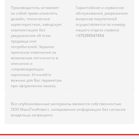
Производитель оставляет
Гарантийное и сервисное
за собой право изменять
обслуживание, разрешение
дизайн, технические
вопросов покупателей
характеристики, заводскую
осуществляется по номеру
комплектацию без
нашего отдела сервиса
уведомления об этом
+375295547454
продавца или
потребителей. Заранее
приносим извинения за
возможные неточности в
описании и
сопровождающих
картинках. Уточняйте
важные для Вас параметры
при оформлении заказа.
Все опубликованные материалы являются собственностью
ООО МакоТехИнвест, копирование информации без согласия
владельца запрещено.