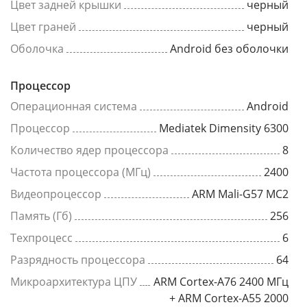
Цвет задней крышки
черный
Цвет граней
черный
Оболочка
Android без оболочки
Процессор
Операционная система
Android
Процессор
Mediatek Dimensity 6300
Количество ядер процессора
8
Частота процессора (МГц)
2400
Видеопроцессор
ARM Mali-G57 MC2
Память (Гб)
256
Техпроцесс
6
Разрядность процессора
64
Микроархитектура ЦПУ
ARM Cortex-A76 2400 МГц
+ ARM Cortex-A55 2000