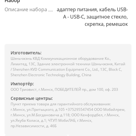
Набор
Описание набора
адаптер питания, кабель USB-
A - USB-C, защитное стекло,
скрепка, ремешок
Изготовитель:
Шэньчжэнь КВД Коммуникационное оборудование Ко.,
Лимитед, 13C, Здание электронной техники Шэньчжэня, Китай
/ Shenzhen KVD Communication Equipment Co., Ltd., 13C, Block C,
Shenzhen Electronic Technology Building, China
Импортёр:
ООО Триовист, г.Минск, ПОБЕДИТЕЛЕЙ пр., дом 100, оф. 203
Сервисные центры:
Пункт приема товара для гарантийного обслуживания:
г.Минск, ул.Притыцкого, д.105 +375295547454 ООО Мобайлрем,
г.Минск, ул.М.Богдановича д.118; ООО Кенфордбел, г.Минск,
ул.Якуба Коласа, д.1; ЧТУП МобиЛАБ, г.Минск,
пр.Независимости, д. 46Б