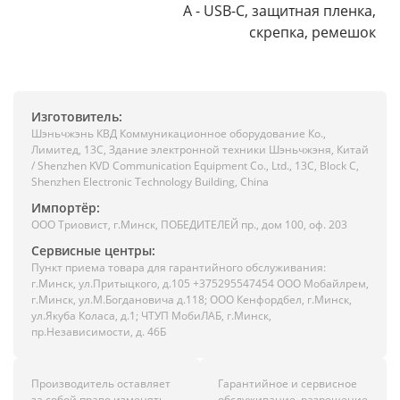
A - USB-C, защитная пленка,
скрепка, ремешок
Изготовитель:
Шэньчжэнь КВД Коммуникационное оборудование Ко.,
Лимитед, 13C, Здание электронной техники Шэньчжэня, Китай
/ Shenzhen KVD Communication Equipment Co., Ltd., 13C, Block C,
Shenzhen Electronic Technology Building, China
Импортёр:
ООО Триовист, г.Минск, ПОБЕДИТЕЛЕЙ пр., дом 100, оф. 203
Сервисные центры:
Пункт приема товара для гарантийного обслуживания:
г.Минск, ул.Притыцкого, д.105 +375295547454 ООО Мобайлрем,
г.Минск, ул.М.Богдановича д.118; ООО Кенфордбел, г.Минск,
ул.Якуба Коласа, д.1; ЧТУП МобиЛАБ, г.Минск,
пр.Независимости, д. 46Б
Производитель оставляет
Гарантийное и сервисное
за собой право изменять
обслуживание, разрешение