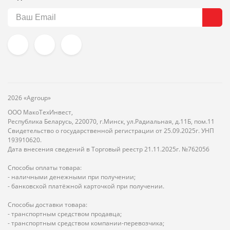
2026 «Agroup»
ООО МакоТехИнвест,
Республика Беларусь, 220070, г.Минск, ул.Радиальная, д.11Б, пом.11
Свидетельство о государственной регистрации от 25.09.2025г. УНП
193910620.
Дата внесения сведений в Торговый реестр 21.11.2025г. №762056
Способы оплаты товара:
- наличными денежными при получении;
- банковской платёжной карточкой при получении.
Способы доставки товара:
- транспортным средством продавца;
- транспортным средством компании-перевозчика;