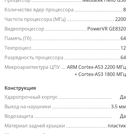
Процессор
Mediatek Helio G36
Количество ядер процессора
8
Частота процессора (МГц)
2200
Видеопроцессор
PowerVR GE8320
Память (Гб)
64
Техпроцесс
12
Разрядность процессора
64
Микроархитектура ЦПУ
ARM Cortex-A53 2200 МГц
+ Cortex-A53 1800 МГц
Конструкция
Ударопрочный корпус
Да
Выход на наушники
3.5 мм
Водозащита
Да
Материал задней крышки
пластик