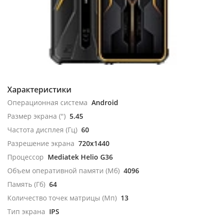
Характеристики
Операционная система
Android
Размер экрана (")
5.45
Частота дисплея (Гц)
60
Разрешение экрана
720x1440
Процессор
Mediatek Helio G36
Объем оперативной памяти (Мб)
4096
Память (Гб)
64
Количество точек матрицы (Мп)
13
Тип экрана
IPS