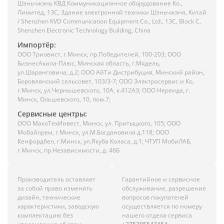
Шэньчжэнь КВД Коммуникационное оборудование Ко.,
Лимитед, 13C, Здание электронной техники Шэньчжэня, Китай
/ Shenzhen KVD Communication Equipment Co., Ltd., 13C, Block C,
Shenzhen Electronic Technology Building, China
Импортёр:
ООО Триовист, г.Минск, пр.Победителей, 100-203; ООО
БизнесАкила-Плюс, Минская область, г.Мядель,
ул.Шаранговича, д.2; ООО АйТи Дистрибуция, Минский район,
Боровлянский сельсовет, 103/3-7; ООО Электросервис и Ко,
г.Минск, ул.Чернышевского, 10А, к.412АЗ; ООО Нереида, г.
Минск, Ольшевского, 10, пом.7;
Сервисные центры:
ООО МакоТехИнвест, Минск, ул. Притыцкого, 105; ООО
Мобайлрем, г.Минск, ул.М.Богдановича д.118; ООО
Кенфордбел, г.Минск, ул.Якуба Коласа, д.1; ЧТУП МобиЛАБ,
г.Минск, пр.Независимости, д. 46Б
Производитель оставляет
Гарантийное и сервисное
за собой право изменять
обслуживание, разрешение
дизайн, технические
вопросов покупателей
характеристики, заводскую
осуществляется по номеру
комплектацию без
нашего отдела сервиса