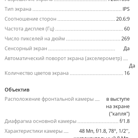
Тип экрана
IPS
Соотношение сторон
20.6:9
Частота дисплея (Гц)
60
Число пикселей на дюйм
269
Сенсорный экран
Да
Автоматический поворот экрана (акселерометр)
Да
Количество цветов экрана
16
Объектив
Расположение фронтальной камеры
в выступе
на экране
("капля")
Диафрагма основной камеры
f/1.8
Характеристики камеры
48 Мп, f/1.8, 78°, 1/2'',