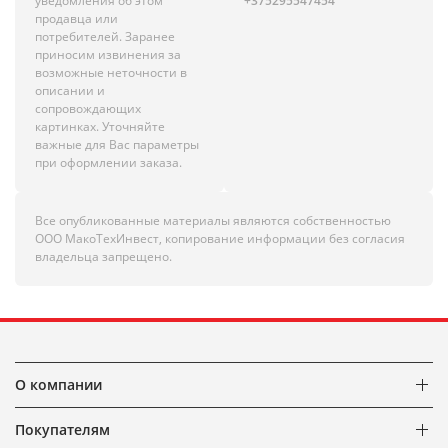
уведомления об этом
+375295547454
продавца или
потребителей. Заранее
приносим извинения за
возможные неточности в
описании и
сопровождающих
картинках. Уточняйте
важные для Вас параметры
при оформлении заказа.
Все опубликованные материалы являются собственностью
ООО МакоТехИнвест, копирование информации без согласия
владельца запрещено.
О компании
Покупателям