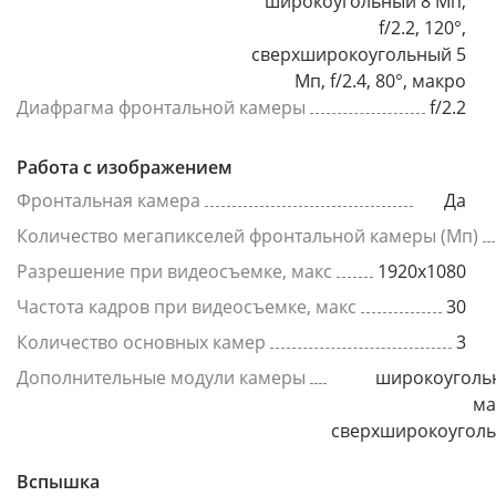
широкоугольный 8 Мп,
f/2.2, 120°,
сверхширокоугольный 5
Мп, f/2.4, 80°, макро
Диафрагма фронтальной камеры
f/2.2
Работа с изображением
Фронтальная камера
Да
Количество мегапикселей фронтальной камеры (Мп)
Разрешение при видеосъемке, макс
1920x1080
Частота кадров при видеосъемке, макс
30
Количество основных камер
3
Дополнительные модули камеры
широкоуголь
ма
сверхширокоугол
Вспышка