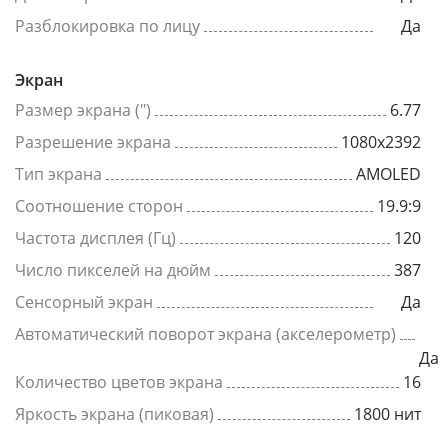
Разблокировка по лицу
Да
Экран
Размер экрана (")
6.77
Разрешение экрана
1080x2392
Тип экрана
AMOLED
Соотношение сторон
19.9:9
Частота дисплея (Гц)
120
Число пикселей на дюйм
387
Сенсорный экран
Да
Автоматический поворот экрана (акселерометр)
Да
Количество цветов экрана
16
Яркость экрана (пиковая)
1800 нит