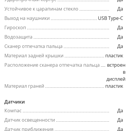
Устойчивое к царапинам стекло
Да
Выход на наушники
USB Type-C
Гироскоп
Да
Водозащита
Да
Сканер отпечатка пальца
Да
Материал задней крышки
пластик
Расположение сканера отпечатка пальца
встроен
в
дисплей
Материал граней
пластик
Датчики
Компас
Да
Датчик освещенности
Да
Датчик приближения
Да