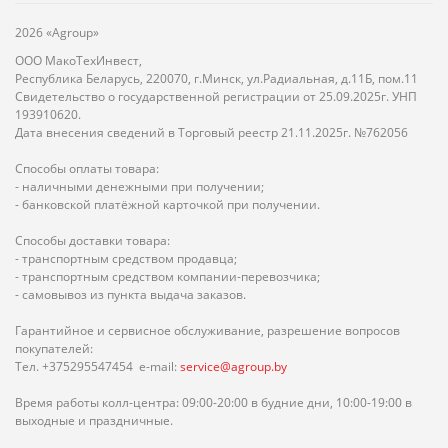
2026 «Agroup»
ООО МакоТехИнвест,
Республика Беларусь, 220070, г.Минск, ул.Радиальная, д.11Б, пом.11
Свидетельство о государственной регистрации от 25.09.2025г. УНП
193910620.
Дата внесения сведений в Торговый реестр 21.11.2025г. №762056
Способы оплаты товара:
- наличными денежными при получении;
- банковской платёжной карточкой при получении.
Способы доставки товара:
- транспортным средством продавца;
- транспортным средством компании-перевозчика;
- самовывоз из пункта выдача заказов.
Гарантийное и сервисное обслуживание, разрешение вопросов
покупателей:
Тел. +375295547454 e-mail:
service@agroup.by
Время работы колл-центра: 09:00-20:00 в будние дни, 10:00-19:00 в
выходные и праздничные.