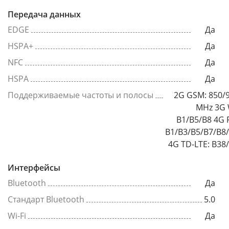
Передача данных
EDGE
Да
HSPA+
Да
NFC
Да
HSPA
Да
Поддерживаемые частоты и полосы
2G GSM: 850/
MHz 3G
B1/B5/B8 4G 
B1/B3/B5/B7/B8
4G TD-LTE: B38
Интерфейсы
Bluetooth
Да
Стандарт Bluetooth
5.0
Wi-Fi
Да