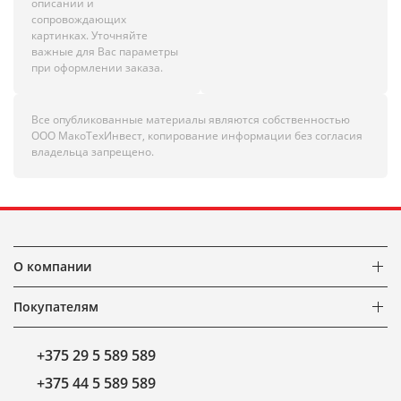
описании и
сопровождающих
картинках. Уточняйте
важные для Вас параметры
при оформлении заказа.
Все опубликованные материалы являются собственностью
ООО МакоТехИнвест, копирование информации без согласия
владельца запрещено.
О компании
Покупателям
+375 29 5 589 589
+375 44 5 589 589