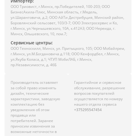
Импортёр:
ООО Триовист, г.Минск, пр.Победителей, 100-203; ООО
БизнесАкила-Плюс, Минская область, г.Мядель,
ул.Шаранговича, д.2; ООО АйТи Дистрибуция, Минский район,
Боровлянский сельсовет, 103/3-7; ООО Электросервис и Ко,
г.Минск, ул.Чернышевского, 10А, к.412АЗ; ООО Нереида, г.
Минск, Ольшевского, 10, пом.7;
Сервисные центры:
ООО Техноскилл, Минск, ул. Притыцкого, 105; ООО Мобайлрем,
г.Минск, ул.М.Богдановича д.118; ООО Кенфордбел, г.Минск,
ул.Якуба Коласа, д.1; ЧТУП МобиЛАБ, г.Минск,
пр.Независимости, д. 46Б
Производитель оставляет
Гарантийное и сервисное
за собой право изменять
обслуживание, разрешение
дизайн, технические
вопросов покупателей
характеристики, заводскую
осуществляется по номеру
комплектацию без
нашего отдела сервиса
уведомления об этом
+375295547454
продавца или
потребителей. Заранее
приносим извинения за
возможные неточности в