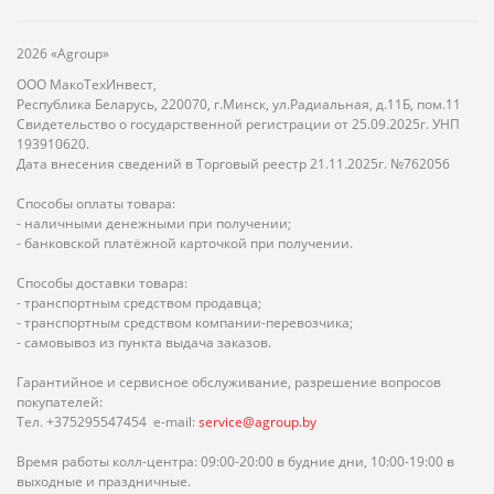
2026 «Agroup»
ООО МакоТехИнвест,
Республика Беларусь, 220070, г.Минск, ул.Радиальная, д.11Б, пом.11
Свидетельство о государственной регистрации от 25.09.2025г. УНП
193910620.
Дата внесения сведений в Торговый реестр 21.11.2025г. №762056
Способы оплаты товара:
- наличными денежными при получении;
- банковской платёжной карточкой при получении.
Способы доставки товара:
- транспортным средством продавца;
- транспортным средством компании-перевозчика;
- самовывоз из пункта выдача заказов.
Гарантийное и сервисное обслуживание, разрешение вопросов
покупателей:
Тел. +375295547454 e-mail:
service@agroup.by
Время работы колл-центра: 09:00-20:00 в будние дни, 10:00-19:00 в
выходные и праздничные.