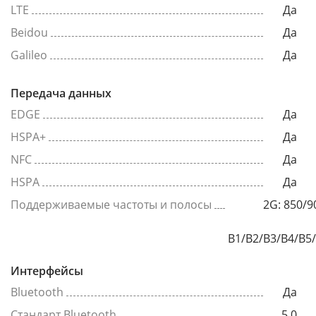
LTE
Да
Beidou
Да
Galileo
Да
Передача данных
EDGE
Да
HSPA+
Да
NFC
Да
HSPA
Да
Поддерживаемые частоты и полосы
2G: 850/9
B1/B2/B3/B4/B5
Интерфейсы
Bluetooth
Да
Стандарт Bluetooth
5.0