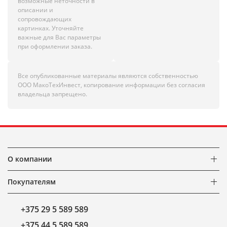
возможные неточности в
описании и
сопровождающих
картинках. Уточняйте
важные для Вас параметры
при оформлении заказа.
Все опубликованные материалы являются собственностью
ООО МакоТехИнвест, копирование информации без согласия
владельца запрещено.
О компании
Покупателям
+375 29 5 589 589
+375 44 5 589 589