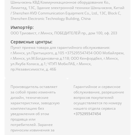
Шэньчжэнь КВД Коммуникационное оборудование Ко.,
Лимитед, 13C, Здание электронной техники Шэньчжэня, Китай
/ Shenzhen KVD Communication Equipment Co., Ltd., 13C, Block C,
Shenzhen Electronic Technology Building, China
Импортёр:
ООО Триовист, г.Минск, ПОБЕДИТЕЛЕЙ пр., дом 100, оф. 203
Сервисные центры:
Пункт приема товара для гарантийного обслуживания:
г.Минск, ул.Притыцкого, д.105 +375295547454 ООО Мобайлрем,
г.Минск, ул.М.Богдановича д.118; ООО Кенфордбел, г.Минск,
ул.Якуба Коласа, д.1; ЧТУП МобиЛАБ, г.Минск,
пр.Независимости, д. 46Б
Производитель оставляет
Гарантийное и сервисное
за собой право изменять
обслуживание, разрешение
дизайн, технические
вопросов покупателей
характеристики, заводскую
осуществляется по номеру
комплектацию без
нашего отдела сервиса
уведомления об этом
+375295547454
продавца или
потребителей. Заранее
приносим извинения за