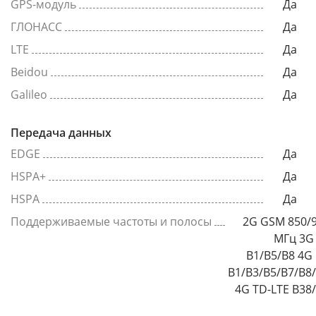
GPS-модуль
Да
ГЛОНАСС
Да
LTE
Да
Beidou
Да
Galileo
Да
Передача данных
EDGE
Да
HSPA+
Да
HSPA
Да
Поддерживаемые частоты и полосы
2G GSM 850/
МГц 3
B1/B5/B8 4G
B1/B3/B5/B7/B8
4G TD-LTE B38