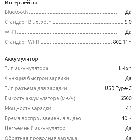
Интерфейсы
Bluetooth
Да
Стандарт Bluetooth
5.0
Wi-Fi
Да
Стандарт Wi-Fi
802.11n
Аккумулятор
Тип аккумулятора
Li-Ion
Функция быстрой зарядки
Да
Тип разъема для зарядки
USB Type-C
Емкость аккумулятора (мА/ч)
6500
Мощность зарядки
44
Время воспроизведения видео
40 ч
Несъёмный аккумулятор
Да
Обратная проводная зарядка
Да