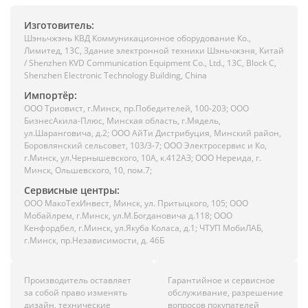
Изготовитель:
Шэньчжэнь КВД Коммуникационное оборудование Ко.,
Лимитед, 13C, Здание электронной техники Шэньчжэня, Китай
/ Shenzhen KVD Communication Equipment Co., Ltd., 13C, Block C,
Shenzhen Electronic Technology Building, China
Импортёр:
ООО Триовист, г.Минск, пр.Победителей, 100-203; ООО
БизнесАкила-Плюс, Минская область, г.Мядель,
ул.Шаранговича, д.2; ООО АйТи Дистрибуция, Минский район,
Боровлянский сельсовет, 103/3-7; ООО Электросервис и Ко,
г.Минск, ул.Чернышевского, 10А, к.412АЗ; ООО Нереида, г.
Минск, Ольшевского, 10, пом.7;
Сервисные центры:
ООО МакоТехИнвест, Минск, ул. Притыцкого, 105; ООО
Мобайлрем, г.Минск, ул.М.Богдановича д.118; ООО
Кенфордбел, г.Минск, ул.Якуба Коласа, д.1; ЧТУП МобиЛАБ,
г.Минск, пр.Независимости, д. 46Б
Производитель оставляет
Гарантийное и сервисное
за собой право изменять
обслуживание, разрешение
дизайн, технические
вопросов покупателей