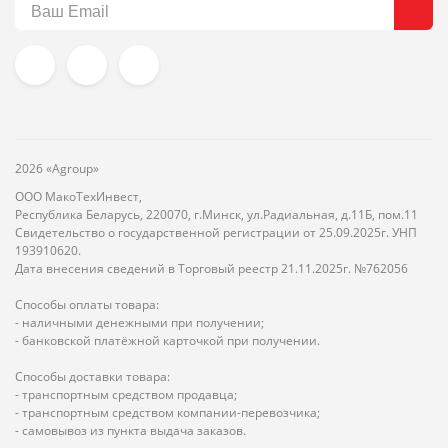
2026 «Agroup»
ООО МакоТехИнвест,
Республика Беларусь, 220070, г.Минск, ул.Радиальная, д.11Б, пом.11
Свидетельство о государственной регистрации от 25.09.2025г. УНП
193910620.
Дата внесения сведений в Торговый реестр 21.11.2025г. №762056
Способы оплаты товара:
- наличными денежными при получении;
- банковской платёжной карточкой при получении.
Способы доставки товара:
- транспортным средством продавца;
- транспортным средством компании-перевозчика;
- самовывоз из пункта выдача заказов.