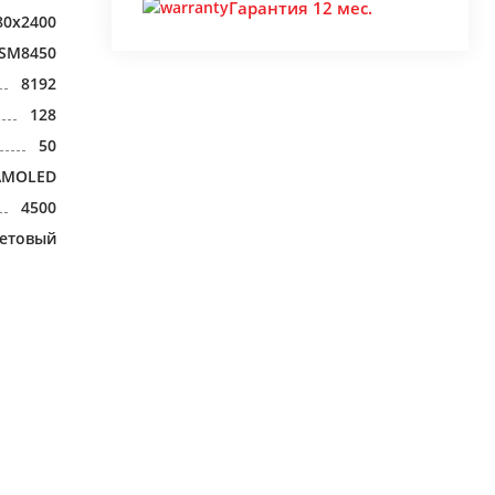
Гарантия 12 мес.
80x2400
 SM8450
8192
128
50
AMOLED
4500
етовый