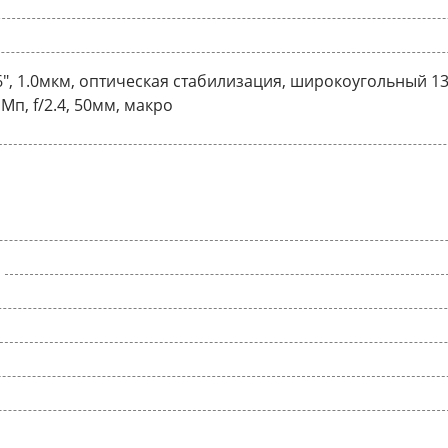
56", 1.0мкм, оптическая стабилизация, широкоугольный 13 М
п, f/2.4, 50мм, макро