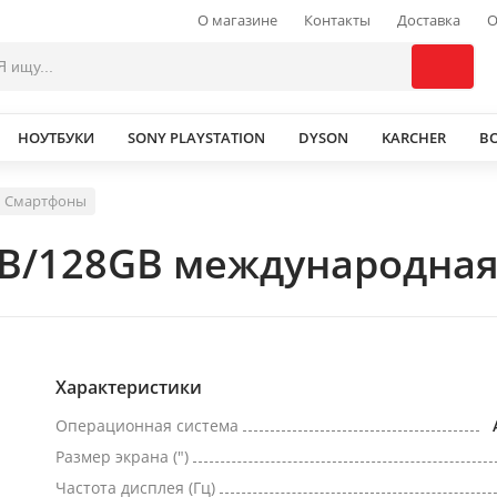
О магазине
Контакты
Доставка
О
НОУТБУКИ
SONY PLAYSTATION
DYSON
KARCHER
В
Смартфоны
GB/128GB международная
Характеристики
Операционная система
Размер экрана (")
Частота дисплея (Гц)