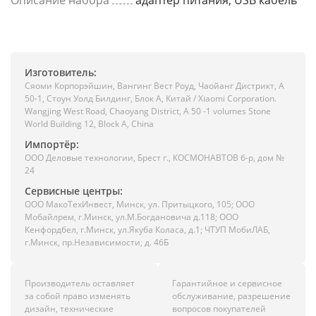
Описание набора
адаптер питания, USB кабель
Изготовитель:
Сяоми Корпорэйшин, Вангинг Вест Роуд, Чаойанг Дистрикт, А
50-1, Стоун Уолд Билдинг, Блок А, Китай / Xiaomi Corporation.
Wangjing West Road, Chaoyang District, A 50 -1 volumes Stone
World Building 12, Block A, China
Импортёр:
ООО Деловые технологии, Брест г., КОСМОНАВТОВ б-р, дом №
24
Сервисные центры:
ООО МакоТехИнвест, Минск, ул. Притыцкого, 105; ООО
Мобайлрем, г.Минск, ул.М.Богдановича д.118; ООО
Кенфордбел, г.Минск, ул.Якуба Коласа, д.1; ЧТУП МобиЛАБ,
г.Минск, пр.Независимости, д. 46Б
Производитель оставляет
Гарантийное и сервисное
за собой право изменять
обслуживание, разрешение
дизайн, технические
вопросов покупателей