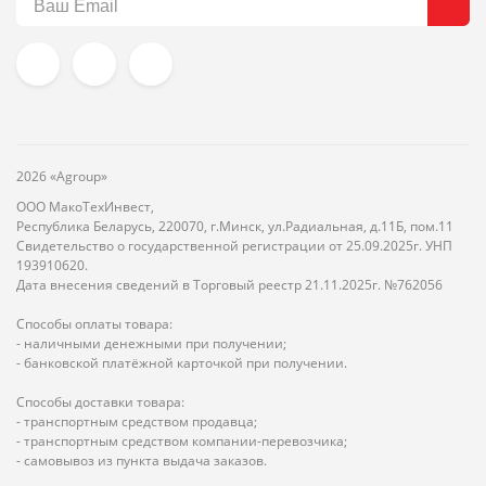
2026 «Agroup»
ООО МакоТехИнвест,
Республика Беларусь, 220070, г.Минск, ул.Радиальная, д.11Б, пом.11
Свидетельство о государственной регистрации от 25.09.2025г. УНП
193910620.
Дата внесения сведений в Торговый реестр 21.11.2025г. №762056
Способы оплаты товара:
- наличными денежными при получении;
- банковской платёжной карточкой при получении.
Способы доставки товара:
- транспортным средством продавца;
- транспортным средством компании-перевозчика;
- самовывоз из пункта выдача заказов.