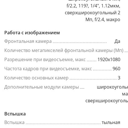
f/2.2, 119?, 1/4", 1.12мкм,
сверхширокоугольный 2
Мп, f/2.4, макро
Работа с изображением
Фронтальная камера
Да
Количество мегапикселей фронтальной камеры (Мп)
Разрешение при видеосъемке, макс
1920x1080
Частота кадров при видеосъемке, макс
960
Количество основных камер
3
Дополнительные модули камеры
широкоуголь
ма
сверхширокоугол
Вспышка
Вспышка
тыльная