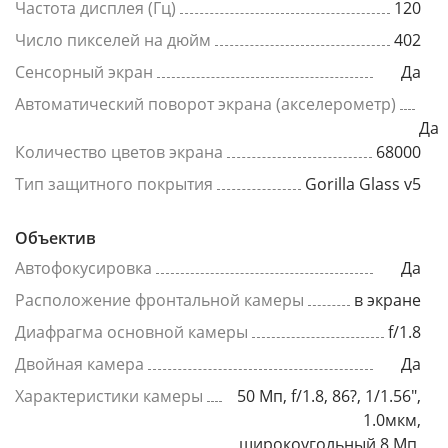
Частота дисплея (Гц)
120
Число пикселей на дюйм
402
Сенсорный экран
Да
Автоматический поворот экрана (акселерометр)
Да
Количество цветов экрана
68000
Тип защитного покрытия
Gorilla Glass v5
Объектив
Автофокусировка
Да
Расположение фронтальной камеры
в экране
Диафрагма основной камеры
f/1.8
Двойная камера
Да
Характеристики камеры
50 Мп, f/1.8, 86?, 1/1.56",
1.0мкм,
широкоугольный 8 Мп,